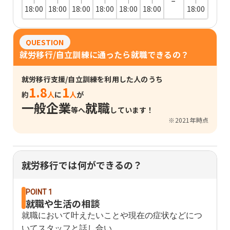
−
18:00
18:00
18:00
18:00
18:00
18:00
18:00
QUESTION
就労移行/自立訓練に通ったら就職できるの？
就労移行支援/自立訓練を利用した人のうち
1.8
1
約
人
に
人
が
一般企業
就職
等へ
しています！
※2021年時点
就労移行では何ができるの？
POINT 1
就職や生活の相談
就職において叶えたいことや現在の症状などにつ
いてスタッフと話し合い、