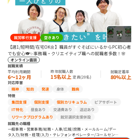
りから2つ目のビルが TOSHIビルになります。ビルの右側、奥のエレベ
ーターから5階がCOCOCARAになります(^^
+
9
就労移行支援
空きあり
【週1/短時間/在宅OK🌼】職員がすぐそばにいるからPC初心者
でも安心🐨✨事務職・クリエイティブ職への就職者多数！🌸
オンライン面談
就職実績
昨年就職人数
平均利用期間
就職定着率
15名以上
6〜12ヶ月
80%以上
定員(
20
名)
対応障害
精神
知的
発達
身体
難病
特徴
集団支援
個別支援
個別カリキュラム
ピアサポート
IT特化
昼食あり
交通費あり
送迎あり
リワークプログラムあり
就労選択支援併設
就職先の職種
一般事務・営業事務/総務・人事/広報/庶務・メールルーム/デー
タ入力/財務・経理/入力・テレフォンオペレーター/コールセンタ