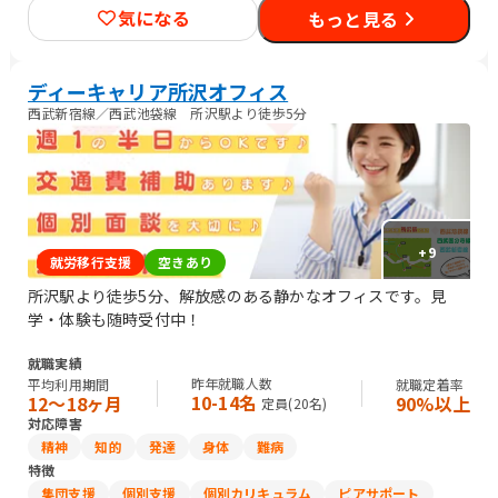
ー/その他事務/梱包作業/検品/組立・組付け/その他軽作業/その
気になる
もっと見る
他営業/販売スタッフ・接客/バックヤード・商品管理/その他販
売/編集者/Web制作/DTPオペレーター/その他クリエイティブ/デ
ザイナー/ライター/メディア関連/SEプログラマ/セキュリティエ
ンジニア/ネットワークエンジニア/社内情報システム/その他IT/ヘ
ディーキャリア所沢オフィス
ルプデスク/ヘルスキーパー/看護師/介護職員・ヘルパー/清掃/警
西武新宿線／西武池袋線 所沢駅より徒歩5分
備
+
9
就労移行支援
空きあり
所沢駅より徒歩5分、解放感のある静かなオフィスです。見
学・体験も随時受付中！
就職実績
昨年就職人数
平均利用期間
就職定着率
10-14名
12〜18ヶ月
90%以上
定員(
20
名)
対応障害
精神
知的
発達
身体
難病
特徴
集団支援
個別支援
個別カリキュラム
ピアサポート