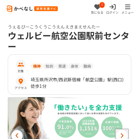
0
気になる
ログイン
メニュー
うぇるびーこうくうこうえんえきまえせんたー
ウェルビー航空公園駅前センタ
ー
精神
知的
発達
身体
難病
対象
埼玉県
所沢市
/西武新宿線「航空公園」駅(西口)
徒歩1分
アクセス