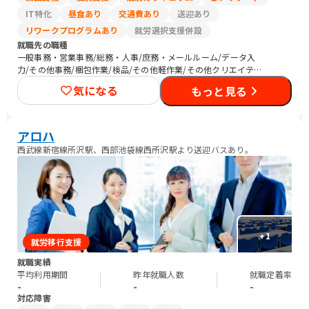
IT特化
昼食あり
交通費あり
送迎あり
リワークプログラムあり
就労選択支援併設
就職先の職種
一般事務・営業事務/総務・人事/庶務・メールルーム/データ入
力/その他事務/梱包作業/検品/その他軽作業/その他クリエイティ
ブ/介護職員・ヘルパー/医療関連職/清掃/農作業
気になる
もっと見る
アロハ
西武線新宿線所沢駅、西部池袋線西所沢駅より送迎バスあり。
+
1
就労移行支援
就職実績
平均利用期間
昨年就職人数
就職定着率
-
-
-
対応障害