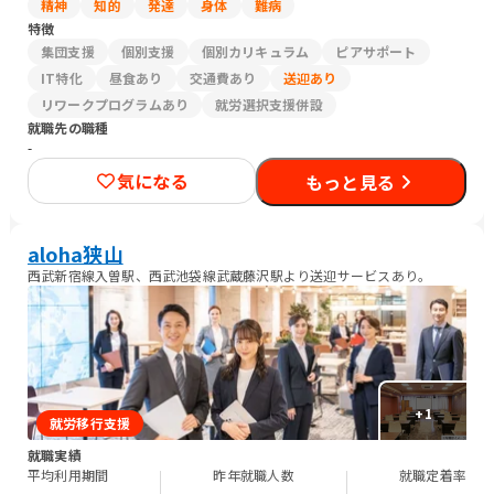
精神
知的
発達
身体
難病
特徴
集団支援
個別支援
個別カリキュラム
ピアサポート
IT特化
昼食あり
交通費あり
送迎あり
リワークプログラムあり
就労選択支援併設
就職先の職種
-
気になる
もっと見る
aloha狭山
西武新宿線入曽駅、西武池袋線武蔵藤沢駅より送迎サービスあり。
+
1
就労移行支援
就職実績
平均利用期間
昨年就職人数
就職定着率
-
-
-