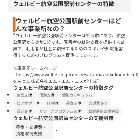
ウェルビー航空公園駅前センターの特徴
ウェルビー航空公園駅前センターはど
んな事業所なの？
"ウェルビー航空公園駅前センターは所沢市にあり、航空
公園駅から徒歩1分です。障害者の就労支援を提供する施
設で、利用者が社会に復帰するためのスキルや知識を習
得するためのプログラムを提供しています。
※事業所ホームページ
（https://www.welbe.co.jp/center/saitama/kokukoen.html
をもとに株式会社エム・エム・エスが作成"
ウェルビー航空公園駅前センター
の特徴タグ
集団支援
個別支援
個別カリキュラム
ピアサポート
IT特化
昼食あり
交通費あり
送迎あり
リワークプログラムあり
就労選択支援併設
ウェルビー航空公園駅前センター
の支援制度
昼食・交通費・
-
資格取得支援