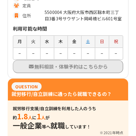
定員
5500004 大阪府大阪市西区靱本町三丁
住所
目3番3号サウザント岡崎橋ビル601号室
利用可能な時間
月
火
水
木
金
土
日
祝
−
−
−
−
−
−
−
−
無料相談・体験予約はこちらから
QUESTION
就労移行/自立訓練に通ったら就職できるの？
就労移行支援/自立訓練を利用した人のうち
1.8
1
約
人
に
人
が
一般企業
就職
等へ
しています！
※2021年時点