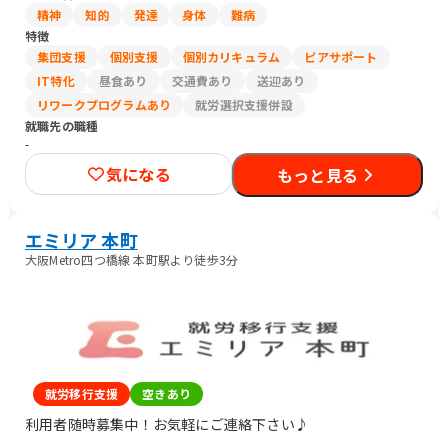
精神
知的
発達
身体
難病
特徴
集団支援
個別支援
個別カリキュラム
ピアサポート
IT特化
昼食あり
交通費あり
送迎あり
リワークプログラムあり
就労選択支援併設
就職先の職種
-
気になる
もっと見る
エミリア 本町
大阪Metro四つ橋線 本町駅より徒歩3分
就労移行支援
空きあり
利用者随時募集中！お気軽にご連絡下さい♪