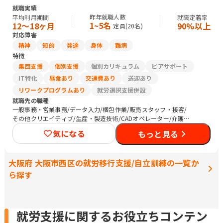
就職実績
昨年就職人数
平均利用期間
就職定着率
1~5名
12〜18ヶ月
90%以上
定員(
20
名)
対応障害
精神
知的
発達
身体
難病
特徴
集団支援
個別支援
個別カリキュラム
ピアサポート
IT特化
昼食あり
交通費あり
送迎あり
リワークプログラムあり
就労選択支援併設
就職先の職種
一般事務・営業事務/データ入力/梱包作業/販売スタッフ・接客/
その他クリエイティブ/生産・製造技術/CADオペレーター/介護職
員・ヘルパー/保育士/清掃/警備
気になる
もっと見る
大阪府 大阪市西区の就労移行支援/自立訓練の一覧か
ら探す
就労支援に関するお役立ちコンテン