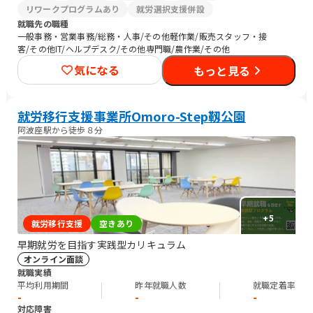
リワークプログラムあり
就労選択支援併設
就職先の職種
一般事務・営業事務/総務・人事/その他軽作業/販売スタッフ・接
客/その他IT/ヘルプデスク/その他専門職/農作業/その他
気になる
もっと見る
就労移行支援事業所Omoro-Step靱公園
阿波座駅から徒歩８分
+
5
就労移行支援
空きあり
早期就労を目指す実践型カリキュラム
オンライン面談
就職実績
平均利用期間
昨年就職人数
就職定着率
-
-
-
対応障害