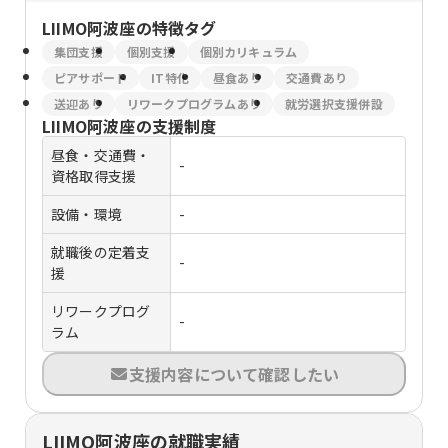
LIIMO阿波座
の特徴タグ
集団支援
個別支援
個別カリキュラム
ピアサポート
IT特化
昼食あり
交通費あり
送迎あり
リワークプログラムあり
就労選択支援併設
LIIMO阿波座
の支援制度
昼食・交通費・
-
資格取得支援
設備・環境
-
就職後の定着支
-
援
リワークプログ
-
ラム
支援内容について確認したい
LIIMO阿波座の就職実績