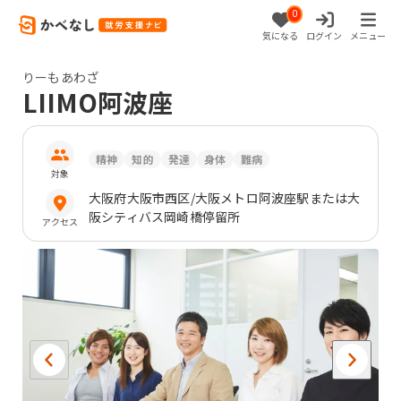
0
気になる
ログイン
メニュー
りーもあわざ
LIIMO阿波座
精神
知的
発達
身体
難病
対象
大阪府
大阪市西区
/大阪メトロ阿波座駅または大
阪シティバス岡崎橋停留所
アクセス