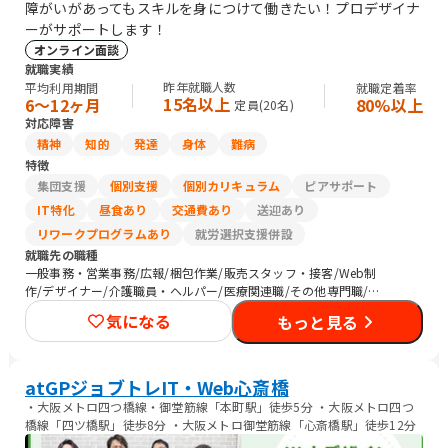
障がいがあってもスキルを身につけて働きたい！プロデザイナ
ーがサポートします！
オンライン面談
就職実績
昨年就職人数
平均利用期間
就職定着率
15名以上
6〜12ヶ月
80%以上
定員(
20
名)
対応障害
精神
知的
発達
身体
難病
特徴
集団支援
個別支援
個別カリキュラム
ピアサポート
IT特化
昼食あり
交通費あり
送迎あり
リワークプログラムあり
就労選択支援併設
就職先の職種
一般事務・営業事務/広報/梱包作業/販売スタッフ・接客/Web制
作/デザイナー/介護職員・ヘルパー/医療関連職/その他専門職/マ
ーケティング・広告関連
気になる
もっと見る
atGPジョブトレIT・Web心斎橋
・大阪メトロ四つ橋線・御堂筋線「本町駅」徒歩5分 ・大阪メトロ四つ
橋線「四ツ橋駅」徒歩8分 ・大阪メトロ御堂筋線「心斎橋駅」徒歩12分