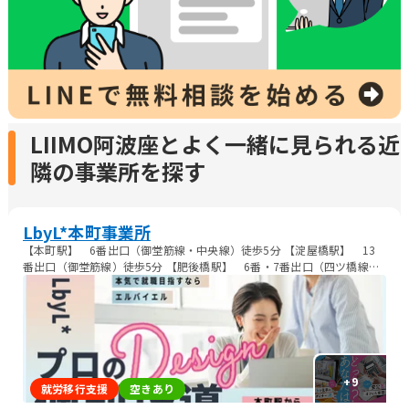
LIIMO阿波座とよく一緒に見られる近
隣の事業所を探す
LbyL*本町事業所
【本町駅】 6番出口（御堂筋線・中央線）徒歩5分 【淀屋橋駅】 13
番出口（御堂筋線）徒歩5分 【肥後橋駅】 6番・7番出口（四ツ橋線）
徒歩8分
+
9
就労移行支援
空きあり