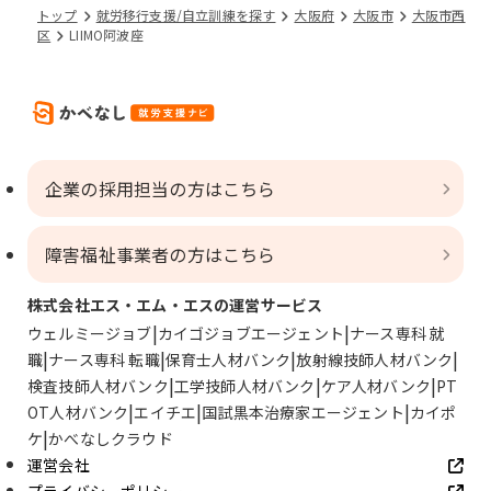
トップ
就労移行支援/自立訓練を探す
大阪府
大阪市
大阪市西
区
LIIMO阿波座
企業の採用担当の方はこちら
障害福祉事業者の方はこちら
株式会社エス・エム・エスの運営サービス
ウェルミージョブ
カイゴジョブエージェント
ナース専科 就
職
ナース専科 転職
保育士人材バンク
放射線技師人材バンク
検査技師人材バンク
工学技師人材バンク
ケア人材バンク
PT
OT人材バンク
エイチエ
国試黒本治療家エージェント
カイポ
ケ
かべなしクラウド
運営会社