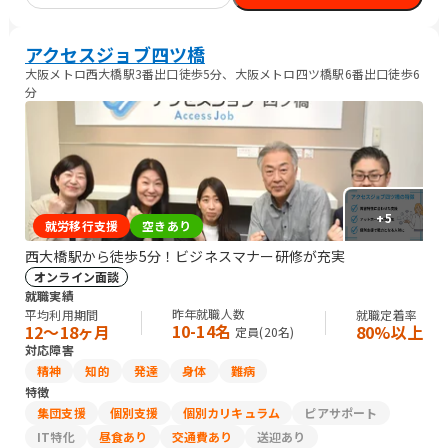
アクセスジョブ四ツ橋
大阪メトロ西大橋駅3番出口徒歩5分、大阪メトロ四ツ橋駅6番出口徒歩6
分
+
5
就労移行支援
空きあり
西大橋駅から徒歩5分！ビジネスマナー研修が充実
オンライン面談
就職実績
昨年就職人数
平均利用期間
就職定着率
10-14名
12〜18ヶ月
80%以上
定員(
20
名)
対応障害
精神
知的
発達
身体
難病
特徴
集団支援
個別支援
個別カリキュラム
ピアサポート
IT特化
昼食あり
交通費あり
送迎あり