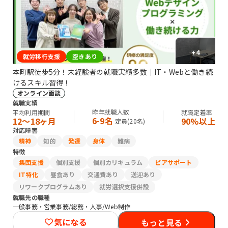
+
4
就労移行支援
空きあり
本町駅徒歩5分！未経験者の就職実績多数｜IT・Webと働き続
けるスキル習得！
オンライン面談
就職実績
昨年就職人数
平均利用期間
就職定着率
6-9名
12〜18ヶ月
90%以上
定員(
20
名)
対応障害
精神
知的
発達
身体
難病
特徴
集団支援
個別支援
個別カリキュラム
ピアサポート
IT特化
昼食あり
交通費あり
送迎あり
リワークプログラムあり
就労選択支援併設
就職先の職種
一般事務・営業事務/総務・人事/Web制作
気になる
もっと見る