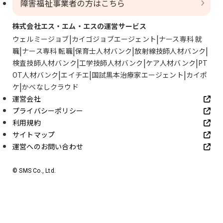
障害福祉事業者の方はこちら
株式会社エス・エム・エスの運営サービス
ウェルミージョブ
カイゴジョブエージェント
ナース専科 就
職
ナース専科 転職
保育士人材バンク
放射線技師人材バンク
検査技師人材バンク
工学技師人材バンク
ケア人材バンク
PT
OT人材バンク
エイチエ
国試黒本治療家エージェント
カイポ
ケ
かべなしクラウド
運営会社
プライバシーポリシー
利用規約
サイトマップ
運営へのお問い合わせ
© SMS Co., Ltd.