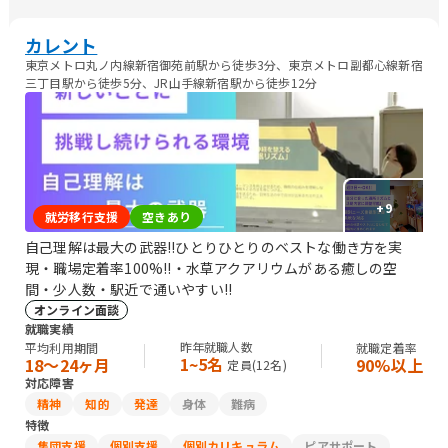
カレント
東京メトロ丸ノ内線新宿御苑前駅から徒歩3分、東京メトロ副都心線新宿
三丁目駅から徒歩5分、JR山手線新宿駅から徒歩12分
+
9
就労移行支援
空きあり
自己理解は最大の武器!!ひとりひとりのベストな働き方を実
現・職場定着率100%!!・水草アクアリウムがある癒しの空
間・少人数・駅近で通いやすい!!
オンライン面談
就職実績
昨年就職人数
平均利用期間
就職定着率
1~5名
18〜24ヶ月
90%以上
定員(
12
名)
対応障害
精神
知的
発達
身体
難病
特徴
集団支援
個別支援
個別カリキュラム
ピアサポート