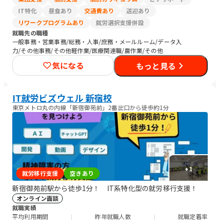
IT特化
昼食あり
交通費あり
送迎あり
リワークプログラムあり
就労選択支援併設
就職先の職種
一般事務・営業事務/総務・人事/庶務・メールルーム/データ入
力/その他事務/その他軽作業/医療関連職/農作業/その他
気になる
もっと見る
IT就労ビズウェル 新宿校
東京メトロ丸の内線「新宿御苑前」2番出口から徒歩約1分
+
1
就労移行支援
空きあり
新宿御苑前駅から徒歩1分！ IT系特化型の就労移行支援！
オンライン面談
就職実績
平均利用期間
昨年就職人数
就職定着率