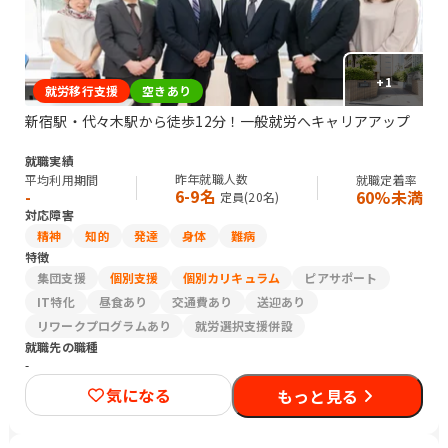
+
1
就労移行支援
空きあり
新宿駅・代々木駅から徒歩12分！一般就労へキャリアアップ
就職実績
昨年就職人数
平均利用期間
就職定着率
6-9名
-
60%未満
定員(
20
名)
対応障害
精神
知的
発達
身体
難病
特徴
集団支援
個別支援
個別カリキュラム
ピアサポート
IT特化
昼食あり
交通費あり
送迎あり
リワークプログラムあり
就労選択支援併設
就職先の職種
-
気になる
もっと見る