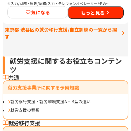
タ入力/財務・経理/法務/入力・テレフォンオペレーター/その他
事務/梱包作業/検品/組立・組付け/その他軽作業/営業（企業向
気になる
もっと見る
け）/販売スタッフ・接客/バックヤード・商品管理/SEプログラ
マ/ネットワークエンジニア/社内情報システム/品質管理・生産管
理・メンテナンス/CADオペレーター/介護職員・ヘルパー/医療関
東京都 渋谷区の就労移行支援/自立訓練の一覧から探
連職/清掃
す
就労支援に関するお役立ちコンテン
ツ
共通
就労支援事業所に関する予備知識
就労移行支援・就労継続支援A・B型の違い
就労支援の種類
就労移行支援