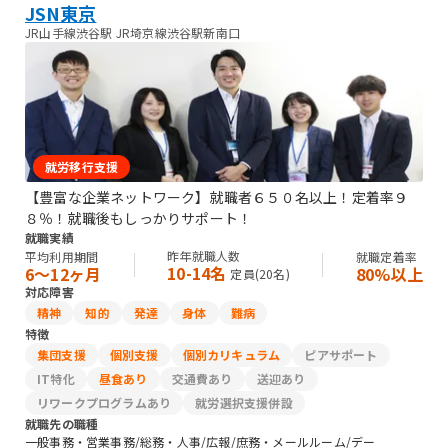
JSN東京
JR山手線渋谷駅 JR埼京線渋谷駅新南口
就労移行支援
【豊富な企業ネットワーク】就職者６５０名以上！定着率９
８％！就職後もしっかりサポート！
就職実績
昨年就職人数
平均利用期間
就職定着率
10-14名
6〜12ヶ月
80%以上
定員(
20
名)
対応障害
精神
知的
発達
身体
難病
特徴
集団支援
個別支援
個別カリキュラム
ピアサポート
IT特化
昼食あり
交通費あり
送迎あり
リワークプログラムあり
就労選択支援併設
就職先の職種
一般事務・営業事務/総務・人事/広報/庶務・メールルーム/デー