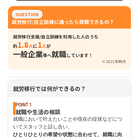
QUESTION
就労移行/自立訓練に通ったら就職できるの？
就労移行支援/自立訓練を利用した人のうち
1.8
1
約
人
に
人
が
一般企業
就職
等へ
しています！
※2021年時点
就労移行では何ができるの？
POINT 1
就職や生活の相談
就職において叶えたいことや現在の症状などにつ
いてスタッフと話し合い、
ひとりひとりの希望や状態に合わせて、就職に向