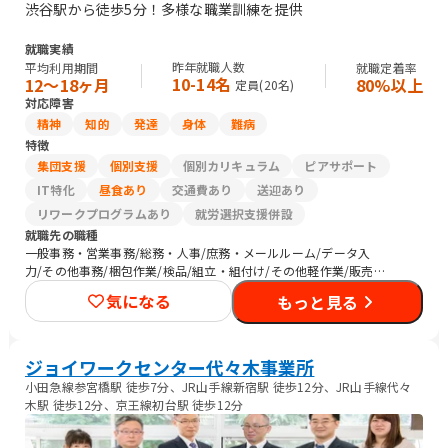
渋谷駅から徒歩5分！多様な職業訓練を提供
就職実績
昨年就職人数
平均利用期間
就職定着率
10-14名
12〜18ヶ月
80%以上
定員(
20
名)
対応障害
精神
知的
発達
身体
難病
特徴
集団支援
個別支援
個別カリキュラム
ピアサポート
IT特化
昼食あり
交通費あり
送迎あり
リワークプログラムあり
就労選択支援併設
就職先の職種
一般事務・営業事務/総務・人事/庶務・メールルーム/データ入
力/その他事務/梱包作業/検品/組立・組付け/その他軽作業/販売
スタッフ・接客/バックヤード・商品管理/その他販売/DTPオペレ
気になる
もっと見る
ーター/その他クリエイティブ/その他専門職/清掃
ジョイワークセンター代々木事業所
小田急線参宮橋駅 徒歩7分、JR山手線新宿駅 徒歩12分、JR山手線代々
木駅 徒歩12分、京王線初台駅 徒歩12分