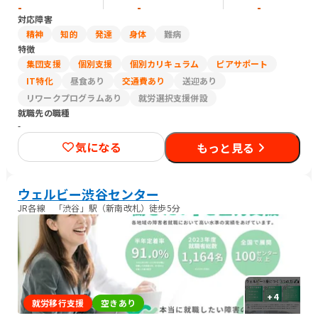
-
-
-
対応障害
精神
知的
発達
身体
難病
特徴
集団支援
個別支援
個別カリキュラム
ピアサポート
IT特化
昼食あり
交通費あり
送迎あり
リワークプログラムあり
就労選択支援併設
就職先の職種
-
気になる
もっと見る
ウェルビー渋谷センター
JR各線 「渋谷」駅（新南改札）徒歩5分
+
4
就労移行支援
空きあり