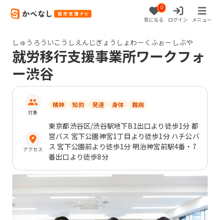
0
気になる
ログイン
メニュー
しゅうろういこうしえんじぎょうしょわーくふぉーしぶや
就労移行支援事業所ワークフォ
ー渋谷
精神
知的
発達
身体
難病
対象
東京都
渋谷区
/渋谷駅地下B1出口より徒歩1分 都
営バス 宮下公園神宮1丁目より徒歩1分 ハチ公バ
ス 宮下公園前より徒歩1分 明治神宮前駅4番・7
アクセス
番出口より徒歩8分