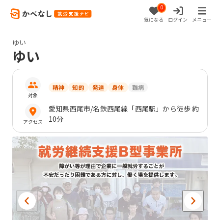
0
気になる
ログイン
メニュー
ゆい
ゆい
精神
知的
発達
身体
難病
対象
愛知県
西尾市
/名鉄西尾線「西尾駅」から徒歩 約
10分
アクセス