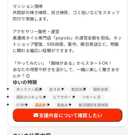
マンション清掃
共用部の掃き掃除、拭き掃除、ゴミ拾いなどをスタッフ
同行で実施します。
アクセサリー販売・運営
美濃焼タイル専門店「popolo」の運営全般を担当。ネッ
トショップ管理、SNS投稿、製作、梱包発送など、物販
に関わる幅広い経験ができます。
「やってみたい」「興味がある」からスタートOK！
あなたの得意や好きを活かして、一緒に楽しく働きませ
んか？😊
ゆい
の特徴
オンライン面談
空きあり
集団支援
個別支援
個別カリキュラム
ピアサポート
リモート可
IT特化
送迎あり
昼食あり
就労選択支援併設
支援内容について確認したい