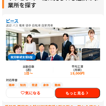
業所を探す
ピース
送迎 バス 電車 徒歩 自転車 自家用車
+
1
就労継続支援B型
出勤日数
平均工賃
(週)
(月額)
1日～
18,000円
対応障害
精神
知的
発達
身体
難病
気になる
もっと見る