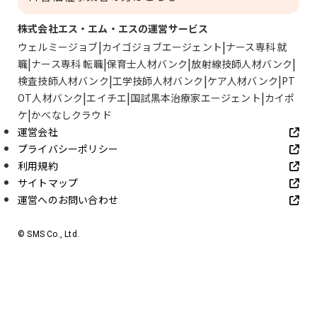
株式会社エス・エム・エスの運営サービス
ウェルミージョブ
カイゴジョブエージェント
ナース専科 就
職
ナース専科 転職
保育士人材バンク
放射線技師人材バンク
検査技師人材バンク
工学技師人材バンク
ケア人材バンク
PT
OT人材バンク
エイチエ
国試黒本治療家エージェント
カイポ
ケ
かべなしクラウド
運営会社
プライバシーポリシー
利用規約
サイトマップ
運営へのお問い合わせ
© SMS Co., Ltd.