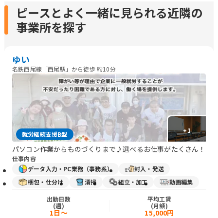
ピースとよく一緒に見られる近隣の
事業所を探す
ゆい
名鉄西尾線「西尾駅」から徒歩 約10分
+
1
就労継続支援B型
パソコン作業からものづくりまで♪選べるお仕事がたくさん！
仕事内容
データ入力・PC業務（事務系）
封入・発送
梱包・仕分け
清掃
組立・加工
動画編集
出勤日数
平均工賃
(週)
(月額)
1日～
15,000円