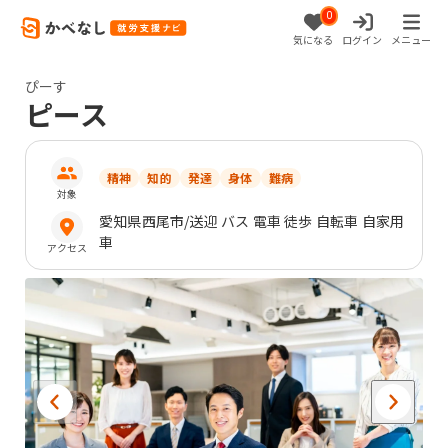
0
気になる
ログイン
メニュー
ぴーす
ピース
精神
知的
発達
身体
難病
対象
愛知県
西尾市
/送迎 バス 電車 徒歩 自転車 自家用
車
アクセス