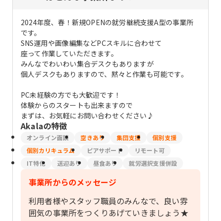
2024年度、春！新規OPENの就労継続支援A型の事業所
です。
SNS運用や画像編集などPCスキルに合わせて
座って作業していただきます。
みんなでわいわい集合デスクもありますが
個人デスクもありますので、黙々と作業も可能です。
PC未経験の方でも大歓迎です！
体験からのスタートも出来ますので
まずは、お気軽にお問い合わせください♪
Akala
の特徴
オンライン面談
空きあり
集団支援
個別支援
個別カリキュラム
ピアサポート
リモート可
IT特化
送迎あり
昼食あり
就労選択支援併設
事業所からのメッセージ
利用者様やスタッフ職員のみんなで、良い雰
囲気の事業所をつくりあげていきましょう★