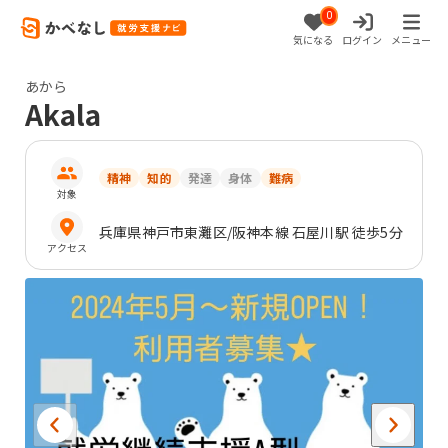
0
気になる
ログイン
メニュー
あから
Akala
精神
知的
発達
身体
難病
対象
兵庫県
神戸市東灘区
/阪神本線 石屋川駅 徒歩5分
アクセス