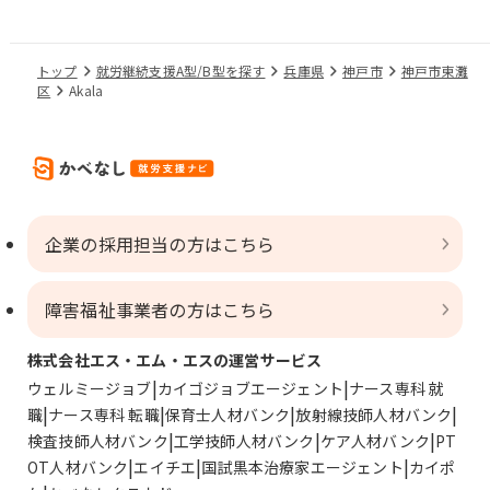
トップ
就労継続支援A型/B型を探す
兵庫県
神戸市
神戸市東灘
区
Akala
企業の採用担当の方はこちら
障害福祉事業者の方はこちら
株式会社エス・エム・エスの運営サービス
ウェルミージョブ
カイゴジョブエージェント
ナース専科 就
職
ナース専科 転職
保育士人材バンク
放射線技師人材バンク
検査技師人材バンク
工学技師人材バンク
ケア人材バンク
PT
OT人材バンク
エイチエ
国試黒本治療家エージェント
カイポ