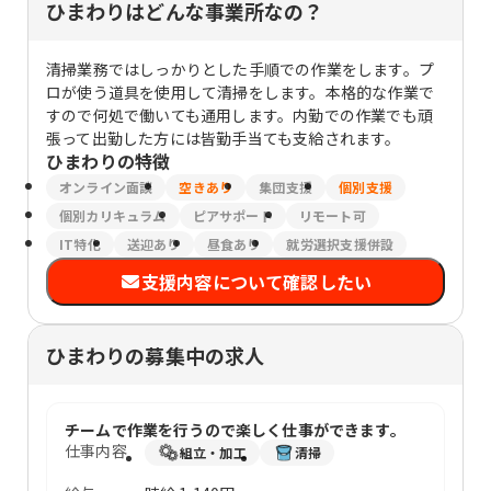
ひまわりはどんな事業所なの？
清掃業務ではしっかりとした手順での作業をします。プ
ロが使う道具を使用して清掃をします。本格的な作業で
すので何処で働いても通用します。内勤での作業でも頑
張って出勤した方には皆勤手当ても支給されます。
ひまわり
の特徴
オンライン面談
空きあり
集団支援
個別支援
個別カリキュラム
ピアサポート
リモート可
IT特化
送迎あり
昼食あり
就労選択支援併設
支援内容について確認したい
ひまわりの募集中の求人
チームで作業を行うので楽しく仕事ができます。
仕事内容
組立・加工
清掃