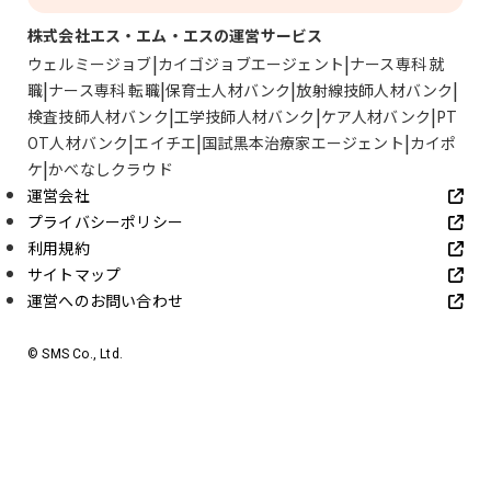
株式会社エス・エム・エスの運営サービス
ウェルミージョブ
カイゴジョブエージェント
ナース専科 就
職
ナース専科 転職
保育士人材バンク
放射線技師人材バンク
検査技師人材バンク
工学技師人材バンク
ケア人材バンク
PT
OT人材バンク
エイチエ
国試黒本治療家エージェント
カイポ
ケ
かべなしクラウド
運営会社
プライバシーポリシー
利用規約
サイトマップ
運営へのお問い合わせ
© SMS Co., Ltd.