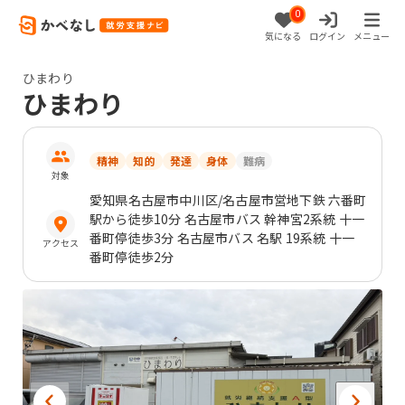
0
気になる
ログイン
メニュー
ひまわり
ひまわり
精神
知的
発達
身体
難病
対象
愛知県
名古屋市中川区
/名古屋市営地下鉄 六番町
駅から徒歩10分 名古屋市バス 幹神宮2系統 十一
番町停徒歩3分 名古屋市バス 名駅 19系統 十一
アクセス
番町停徒歩2分