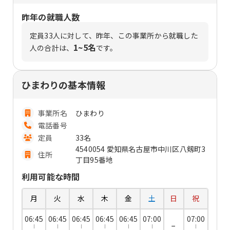
昨年の就職人数
定員
33
人に対して、昨年、この事業所から就職した
1~5名
人の合計は、
です。
ひまわりの基本情報
事業所名
ひまわり
電話番号
定員
33名
4540054 愛知県名古屋市中川区八剱町3
住所
丁目95番地
利用可能な時間
月
火
水
木
金
土
日
祝
06:45
06:45
06:45
06:45
06:45
07:00
07:00
−