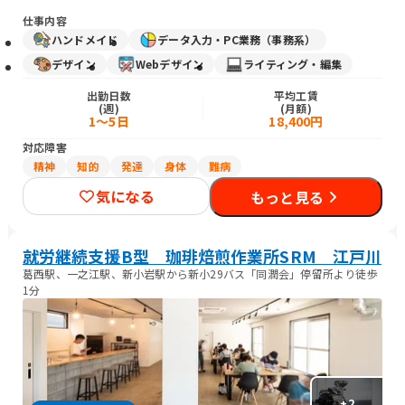
仕事内容
ハンドメイド
データ入力・PC業務（事務系）
デザイン
Webデザイン
ライティング・編集
出勤日数
平均工賃
(週)
(月額)
1～5日
18,400円
対応障害
精神
知的
発達
身体
難病
気になる
もっと見る
就労継続支援B型 珈琲焙煎作業所SRM 江戸川
葛西駅、一之江駅、新小岩駅から新小29バス「同潤会」停留所より徒歩
1分
+
2