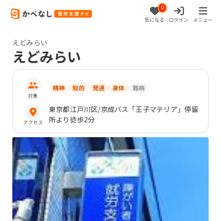
0
気になる
ログイン
メニュー
えどみらい
えどみらい
精神
知的
発達
身体
難病
対象
東京都
江戸川区
/京成バス「王子マテリア」停留
所より徒歩2分
アクセス