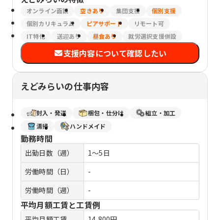
オンライン面談
空きあり
集団支援
個別支援
個別カリキュラム
ピアサポート
リモート可
IT特化
送迎あり
昼食あり
就労選択支援併設
支援内容について確認したい
えどみらいの仕事内容
封入・発送
梱包・仕分け
組立・加工
清掃
ハンドメイド
勤務時間
出勤日数（週）
1～5日
労働時間（日）
-
労働時間（週）
-
平均月額工賃と工賃例
平均月額工賃
14,800円