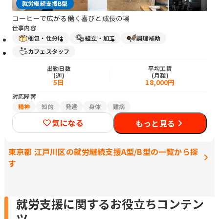
就労継続支援B型
コーヒーで広がる働く喜びと成長の場
仕事内容
梱包・仕分け
組立・加工
調理補助
カフェスタッフ
出勤日数
平均工賃
(週)
(月額)
5日
18,000円
対応障害
精神
知的
発達
身体
難病
気になる
もっと見る
東京都 江戸川区の就労継続支援A型/B型の一覧から探
す
就労支援に関するお役立ちコンテン
ツ