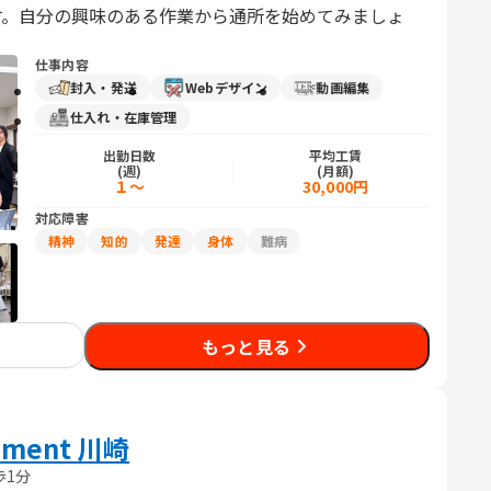
す。自分の興味のある作業から通所を始めてみましょ
仕事内容
封入・発送
Webデザイン
動画編集
仕入れ・在庫管理
出勤日数
平均工賃
(週)
(月額)
１～
30,000円
対応障害
精神
知的
発達
身体
難病
もっと見る
vement 川崎
歩1分