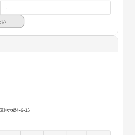
-
たい
区仲六郷4-6-15