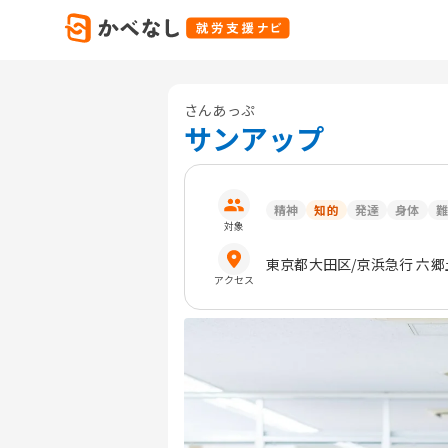
さんあっぷ
サンアップ
精神
知的
発達
身体
難
対象
東京都
大田区
/京浜急行 六
アクセス