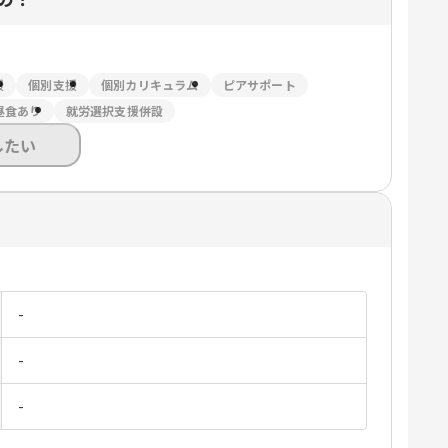
援
個別支援
個別カリキュラム
ピアサポート
昼食あり
就労選択支援併設
したい
-
-
-