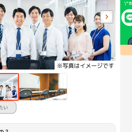
たい
の？