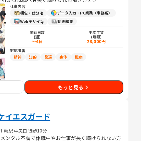
仕事内容
梱包・仕分け
データ入力・PC業務（事務系）
Webデザイン
動画編集
出勤日数
平均工賃
(週)
(月額)
～4日
28,000円
対応障害
精神
知的
発達
身体
難病
もっと見る
ケイエスガード
川崎駅 中央口 徒歩10分
・メンタル不調で休職中やお仕事が長く続けられない方