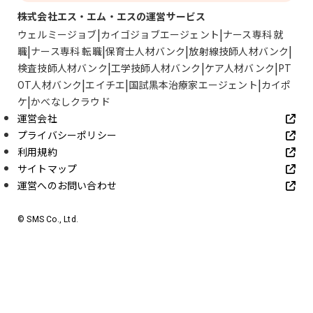
株式会社エス・エム・エスの運営サービス
ウェルミージョブ
カイゴジョブエージェント
ナース専科 就
職
ナース専科 転職
保育士人材バンク
放射線技師人材バンク
検査技師人材バンク
工学技師人材バンク
ケア人材バンク
PT
OT人材バンク
エイチエ
国試黒本治療家エージェント
カイポ
ケ
かべなしクラウド
運営会社
プライバシーポリシー
利用規約
サイトマップ
運営へのお問い合わせ
© SMS Co., Ltd.