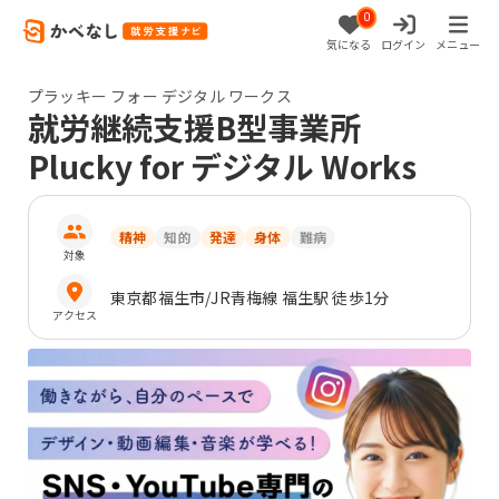
0
気になる
ログイン
メニュー
プラッキー フォー デジタル ワークス
就労継続支援B型事業所
Plucky for デジタル Works
精神
知的
発達
身体
難病
対象
東京都
福生市
/JR青梅線 福生駅 徒歩1分
アクセス