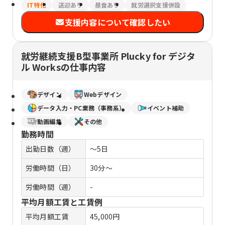
IT特化
送迎あり
昼食あり
就労選択支援併設
支援内容について確認したい
就労継続支援B型事業所 Plucky for デジタ
ル Worksの仕事内容
デザイン
Webデザイン
データ入力・PC業務（事務系）
イベント補助
動画編集
その他
勤務時間
出勤日数（週）
～5日
労働時間（日）
30分～
労働時間（週）
-
平均月額工賃と工賃例
平均月額工賃
45,000円