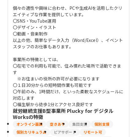
個々の適性や興味に合わせ、PCや生成AIを活用したクリ
エイティブな作業を提供しています。
〇SNS・YouTube運用
〇デザイン・イラスト
〇動画・音楽制作
以上の他、簡単なデータ入力（Word/Excel）、イベント
スタッフのお仕事もあります。
事業所の特徴としては、
〇在宅での利用も可能で、住み慣れた場所で活動できま
す
※お住まいの役所の許可が必要になります
〇１日30分からの短時間作業も可能です
〇午前のみ、1時間だけ、といった柔軟なスケジュールに
対応します
〇福生駅から徒歩1分とアクセス良好です
就労継続支援B型事業所 Plucky for デジタル
Works
の特徴
オンライン面談
空きあり
集団支援
個別支援
個別カリキュラム
ピアサポート
リモート可