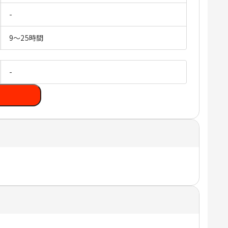
-
9～25時間
-