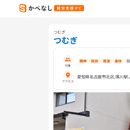
つむぎ
つむぎ
精神
知的
発達
身体
難
対象
愛知県
名古屋市北区
/黒川駅
アクセス