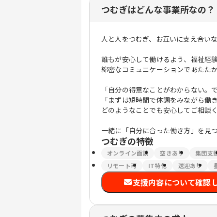
つむぎはどんな事業所なの？
人と人をつむぎ、お互いに支え合い
誰もが安心して働けるよう、福祉経
綿密なコミュニケーションであたた
「自分の得意なことがわからない。
「まずは短時間で体調をみながら働
どのようなことでも安心してご相談
一緒に「自分に合った働き方」を見
つむぎ
の特徴
オンライン面談
空きあり
集団支
リモート可
IT特化
送迎あり
支援内容について確認