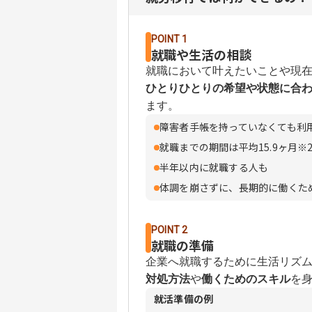
POINT 1
就職や生活の相談
就職において叶えたいことや現
ひとりひとりの希望や状態に合
ます。
障害者手帳を持っていなくても利用
就職までの期間は平均15.9ヶ月※2
半年以内に就職する人も
体調を崩さずに、長期的に働くた
POINT 2
就職の準備
企業へ就職するために生活リズ
対処方法
や
働くためのスキル
を
就活準備の例