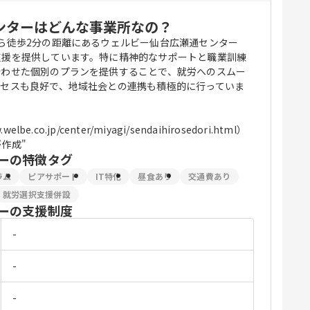
ンターはどんな事業所なの？
ら徒歩2分の距離にあるウェルビー仙台広瀬通センター
支援を提供しています。特に精神的なサポートと職業訓練
合わせた個別のプランを提供することで、就労へのスムー
クセスも良好で、地域社会との連携も積極的に行っていま
.co.jp/center/miyagi/sendaihirosedori.html）
作成"
ー
の特徴タグ
ラム
ピアサポート
IT特化
昼食あり
交通費あり
就労選択支援併設
ー
の支援制度
-
-
-