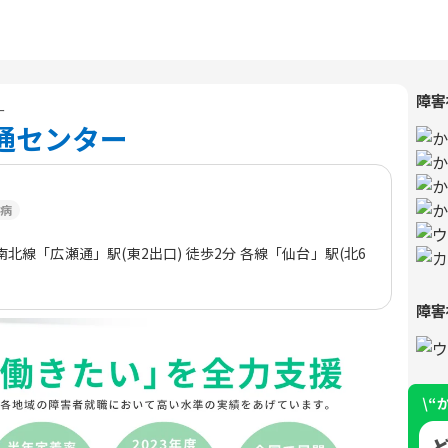
障害
ー
通センター
病
南北線「広瀬通」駅(東2出口) 徒歩2分 各線「仙台」駅(北6
障害