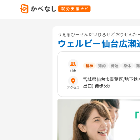
うぇるびーせんだいひろせどおりせんた
ウェルビー仙台広瀬
精神
知的
発達
身体
難
対象
宮城県
仙台市青葉区
/地下鉄
出口) 徒歩5分
アクセス