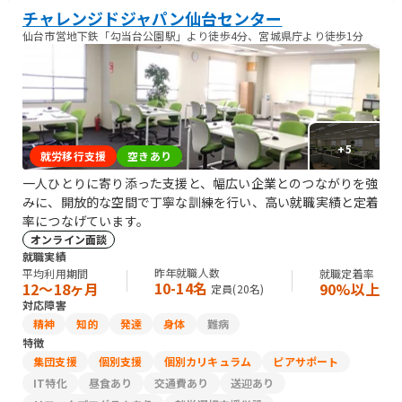
チャレンジドジャパン仙台センター
仙台市営地下鉄「勾当台公園駅」より徒歩4分、宮城県庁より徒歩1分
+
5
就労移行支援
空きあり
一人ひとりに寄り添った支援と、幅広い企業とのつながりを強
みに、開放的な空間で丁寧な訓練を行い、高い就職実績と定着
率につなげています。
オンライン面談
就職実績
昨年就職人数
平均利用期間
就職定着率
10-14名
12〜18ヶ月
90%以上
定員(
20
名)
対応障害
精神
知的
発達
身体
難病
特徴
集団支援
個別支援
個別カリキュラム
ピアサポート
IT特化
昼食あり
交通費あり
送迎あり