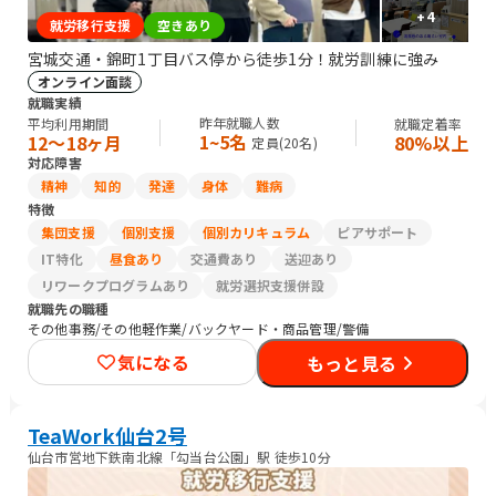
+
4
就労移行支援
空きあり
宮城交通・錦町1丁目バス停から徒歩1分！就労訓練に強み
オンライン面談
就職実績
昨年就職人数
平均利用期間
就職定着率
1~5名
12〜18ヶ月
80%以上
定員(
20
名)
対応障害
精神
知的
発達
身体
難病
特徴
集団支援
個別支援
個別カリキュラム
ピアサポート
IT特化
昼食あり
交通費あり
送迎あり
リワークプログラムあり
就労選択支援併設
就職先の職種
その他事務/その他軽作業/バックヤード・商品管理/警備
気になる
もっと見る
TeaWork仙台2号
仙台市営地下鉄南北線「勾当台公園」駅 徒歩10分