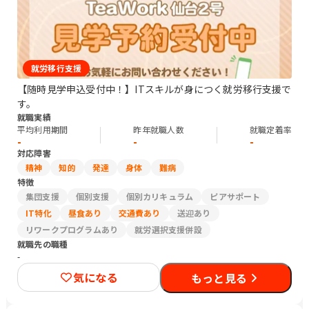
就労移行支援
【随時見学申込受付中！】ITスキルが身につく就労移行支援で
す。
就職実績
平均利用期間
昨年就職人数
就職定着率
-
-
-
対応障害
精神
知的
発達
身体
難病
特徴
集団支援
個別支援
個別カリキュラム
ピアサポート
IT特化
昼食あり
交通費あり
送迎あり
リワークプログラムあり
就労選択支援併設
就職先の職種
-
気になる
もっと見る