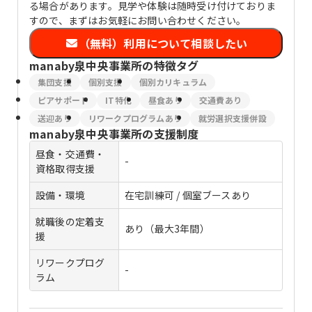
る場合があります。見学や体験は随時受け付けておりま
すので、まずはお気軽にお問い合わせください。
（無料）利用について相談したい
manaby泉中央事業所
の特徴タグ
集団支援
個別支援
個別カリキュラム
ピアサポート
IT特化
昼食あり
交通費あり
送迎あり
リワークプログラムあり
就労選択支援併設
manaby泉中央事業所
の支援制度
昼食・交通費・
-
資格取得支援
設備・環境
在宅訓練可 / 個室ブースあり
就職後の定着支
あり（最大3年間）
援
リワークプログ
-
ラム