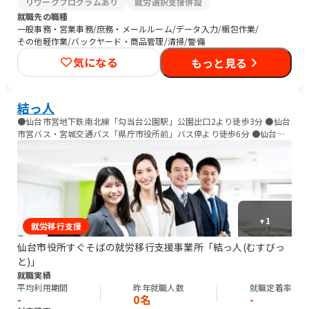
リワークプログラムあり
就労選択支援併設
就職先の職種
一般事務・営業事務/庶務・メールルーム/データ入力/梱包作業/
その他軽作業/バックヤード・商品管理/清掃/警備
気になる
もっと見る
結っ人
●仙台市営地下鉄南北線「勾当台公園駅」公園出口2より徒歩3分 ●仙台
市営バス・宮城交通バス「県庁市役所前」バス停より徒歩6分 ●仙台市
営バス・宮城交通バス「定禅寺通市役所前」バス停より徒歩4分 ●仙台
市営バス・宮城交通バス「春日町」バス停より徒歩6分
+
1
就労移行支援
仙台市役所すぐそばの就労移行支援事業所「結っ人(むすびっ
と)」
就職実績
平均利用期間
昨年就職人数
就職定着率
-
0名
-