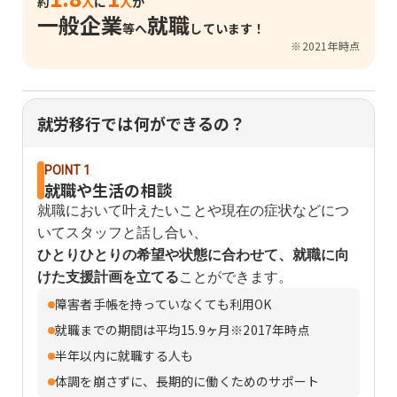
約
人
に
人
が
一般企業
就職
等へ
しています！
※2021年時点
就労移行では何ができるの？
POINT 1
就職や生活の相談
就職において叶えたいことや現在の症状などにつ
いてスタッフと話し合い、
ひとりひとりの希望や状態に合わせて、就職に向
けた支援計画を立てる
ことができます。
障害者手帳を持っていなくても利用OK
就職までの期間は平均15.9ヶ月※2017年時点
半年以内に就職する人も
体調を崩さずに、長期的に働くためのサポート