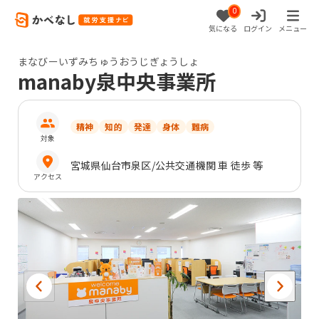
0
気になる
ログイン
メニュー
まなびーいずみちゅうおうじぎょうしょ
manaby泉中央事業所
精神
知的
発達
身体
難病
対象
宮城県
仙台市泉区
/公共交通機関 車 徒歩 等
アクセス