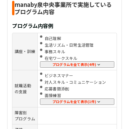
manaby泉中央事業所で実施している
プログラム内容
プログラム内容例
自己理解
生活リズム・日常生活管理
講座・訓練
事務スキル
在宅ワークスキル
HTML・CSS
プログラムを全て表示(4件)
Photoshop
ビジネスマナー
Illustrator
対人スキル・コミュニケーション
SST（対人関係や社会生活に必要なス
就職活動
応募書類添削
キルを身に付ける訓練）
の支援
⾯接練習
定着支援
プログラムを全て表示(1件)
障害別
プログラム