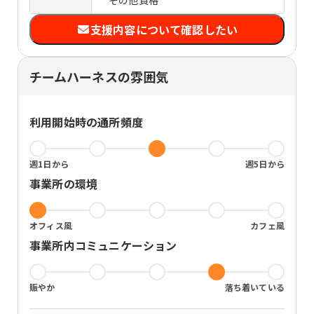
SST（対人関係や社会生活に必要なス
キルを身に付ける訓練）
支援内容について確認したい
タスク・時間管理
他者理解
趣味発掘
チームハーネスの雰囲気
利用開始時の通所頻度
週1日から
週5日から
事業所の環境
オフィス風
カフェ風
事業所内コミュニケーション
賑やか
落ち着いている