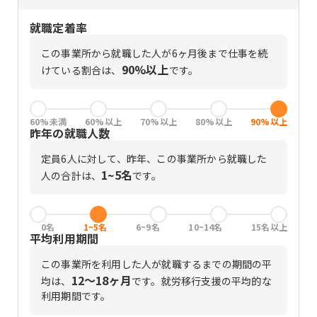
就職定着率
この事業所から就職した人が6ヶ月後まで仕事を続
90%以上
けている割合は、
です。
60%未満
60%以上
70%以上
80%以上
90%以上
昨年の就職人数
定員
6
人に対して、昨年、この事業所から就職した
1~5名
人の合計は、
です。
0名
1~5名
6~9名
10~14名
15名以上
平均利用期間
この事業所を利用した人が就職するまでの期間の平
12〜18ヶ月
均は、
です。
就労移行支援の平均的な
利用期間です。