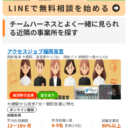
チームハーネスとよく一緒に見られ
る近隣の事業所を探す
アクセスジョブ福岡高宮
西鉄電車 大橋駅、高宮駅から7分、 西鉄バス 野間四つ角から5分
+
5
就労移行支援
空きあり
大橋駅から徒歩7分！個別支援に特化
オンライン面談
就職実績
昨年就職人数
平均利用期間
就職定着率
6-9名
12〜18ヶ月
90%以上
定員(
20
名)