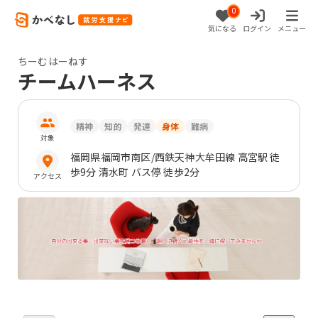
0
気になる
ログイン
メニュー
ちーむはーねす
チームハーネス
精神
知的
発達
身体
難病
対象
福岡県
福岡市南区
/西鉄天神大牟田線 高宮駅 徒
歩9分 清水町 バス停 徒歩2分
アクセス