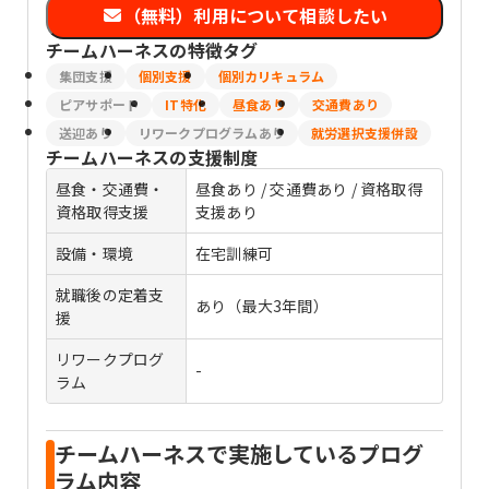
（無料）利用について相談したい
チームハーネス
の特徴タグ
集団支援
個別支援
個別カリキュラム
ピアサポート
IT特化
昼食あり
交通費あり
送迎あり
リワークプログラムあり
就労選択支援併設
チームハーネス
の支援制度
昼食・交通費・
昼食あり / 交通費あり / 資格取得
資格取得支援
支援あり
設備・環境
在宅訓練可
就職後の定着支
あり（最大3年間）
援
リワークプログ
-
ラム
チームハーネスで実施しているプログ
ラム内容