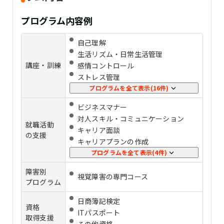
プログラム内容例
自己理解
生活リズム・日常生活管理
講座・訓練
感情コントロール
ストレス管理
パソコンの基礎スキル
プログラムを全て表示(16件)
事務スキル
ビジネスマナー
在宅ワークスキル
対人スキル・コミュニケーション
プログラミング
就職活動
キャリア⾯談
HTML・CSS
の支援
キャリアプランの作成
JavaScript
応募書類添削
プログラムを全て表示(4件)
イラスト
⾯接練習
ライティング
障害別
定着支援
視覚障害の専門コース
マーケティング
プログラム
企業実習
Illustrator
日商簿記検定
WordPress
資格
ITパスポート
CAD
取得支援
その他資格