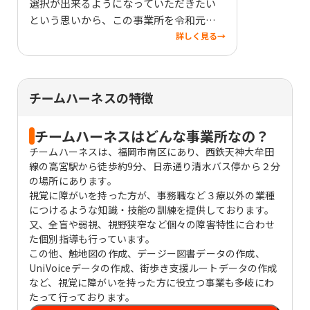
選択が出来るようになっていただきたい
という思いから、この事業所を令和元年
に南区で開設しました。 最初は、試行錯
詳しく見る
→
誤の繰り返しでしたが、利用された方か
ら色々な経験を得る事ができ、深く感謝し
ております。 一緒にチャレンジしてみま
チームハーネスの特徴
せんか？
チームハーネスはどんな事業所なの？
チームハーネスは、福岡市南区にあり、西鉄天神大牟田
線の高宮駅から徒歩約9分、日赤通り清水バス停から２分
の場所にあります。
視覚に障がいを持った方が、事務職など３療以外の業種
につけるような知識・技能の訓練を提供しております。
又、全盲や弱視、視野狭窄など個々の障害特性に合わせ
た個別指導も行っています。
この他、触地図の作成、デージー図書データの作成、
UniVoiceデータの作成、街歩き支援ルートデータの作成
など、視覚に障がいを持った方に役立つ事業も多岐にわ
たって行っております。