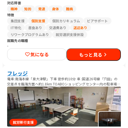
対応障害
精神
知的
発達
身体
難病
特徴
集団支援
個別支援
個別カリキュラム
ピアサポート
IT特化
昼食あり
交通費あり
送迎あり
リワークプログラムあり
就労選択支援併設
就職先の職種
-
気になる
もっと見る
フレッジ
電車:南海本線「泉大津駅」下車 徒歩約10分 車 :国道26号線「穴田」の
交差点を臨海方面へ約1.8km TOABOショッピングセンター内の駐車場
(有料)利用可
+
2
就労移行支援