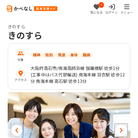
0
気になる
ログイン
メニュー
きのすら
きのすら
精神
知的
発達
身体
難病
対象
大阪府
高石市
/南海高師浜線 伽羅橋駅 徒歩1分
(工事中はバス代替輸送) 南海本線 羽衣駅 徒歩12
アクセス
分 南海本線 高石駅 徒歩13分