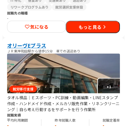
IT特化
昼食あり
交通費あり
送迎あり
リワークプログラムあり
就労選択支援併設
就職先の職種
-
気になる
もっと見る
オリーヴEプラス
ＪＲ東岸和田駅から徒歩15分 車での送迎あり
+
1
就労移行支援
タオル検品｜Ｅスポーツ・PC訓練・動画編集・LINEスタンプ
作成・ハンドメイド作成・メルカリ販売作業・リネンクリーニ
ング｜自ら考え行動するをサポートを行う作業所
就職実績
平均利用期間
昨年就職人数
就職定着率
-
-
-