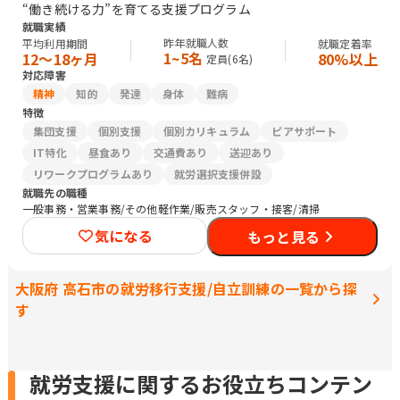
“働き続ける力”を育てる支援プログラム
就職実績
昨年就職人数
平均利用期間
就職定着率
1~5名
12〜18ヶ月
80%以上
定員(
6
名)
対応障害
精神
知的
発達
身体
難病
特徴
集団支援
個別支援
個別カリキュラム
ピアサポート
IT特化
昼食あり
交通費あり
送迎あり
リワークプログラムあり
就労選択支援併設
就職先の職種
一般事務・営業事務/その他軽作業/販売スタッフ・接客/清掃
気になる
もっと見る
大阪府 高石市の就労移行支援/自立訓練の一覧から探
す
就労支援に関するお役立ちコンテン