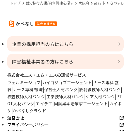
トップ
就労移行支援/自立訓練を探す
大阪府
高石市
きのすら
企業の採用担当の方はこちら
障害福祉事業者の方はこちら
株式会社エス・エム・エスの運営サービス
ウェルミージョブ
カイゴジョブエージェント
ナース専科 就
職
ナース専科 転職
保育士人材バンク
放射線技師人材バンク
検査技師人材バンク
工学技師人材バンク
ケア人材バンク
PT
OT人材バンク
エイチエ
国試黒本治療家エージェント
カイポ
ケ
かべなしクラウド
運営会社
プライバシーポリシー