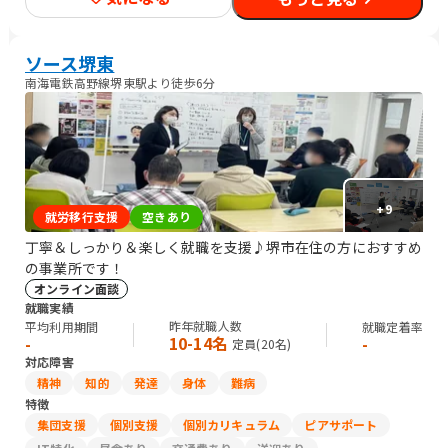
ソース堺東
南海電鉄高野線堺東駅より徒歩6分
+
9
就労移行支援
空きあり
丁寧＆しっかり＆楽しく就職を支援♪堺市在住の方におすすめ
の事業所です！
オンライン面談
就職実績
昨年就職人数
平均利用期間
就職定着率
10-14名
-
-
定員(
20
名)
対応障害
精神
知的
発達
身体
難病
特徴
集団支援
個別支援
個別カリキュラム
ピアサポート