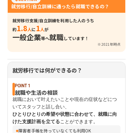
就労移行/自立訓練に通ったら就職できるの？
就労移行支援/自立訓練を利用した人のうち
1.8
1
約
人
に
人
が
一般企業
就職
等へ
しています！
※2021年時点
就労移行では何ができるの？
POINT 1
就職や生活の相談
就職において叶えたいことや現在の症状などにつ
いてスタッフと話し合い、
ひとりひとりの希望や状態に合わせて、就職に向
けた支援計画を立てる
ことができます。
障害者手帳を持っていなくても利用OK