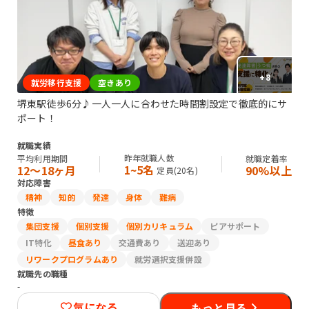
+
8
就労移行支援
空きあり
堺東駅徒歩6分♪一人一人に合わせた時間割設定で徹底的にサ
ポート！
就職実績
昨年就職人数
平均利用期間
就職定着率
1~5名
12〜18ヶ月
90%以上
定員(
20
名)
対応障害
精神
知的
発達
身体
難病
特徴
集団支援
個別支援
個別カリキュラム
ピアサポート
IT特化
昼食あり
交通費あり
送迎あり
リワークプログラムあり
就労選択支援併設
就職先の職種
-
気になる
もっと見る