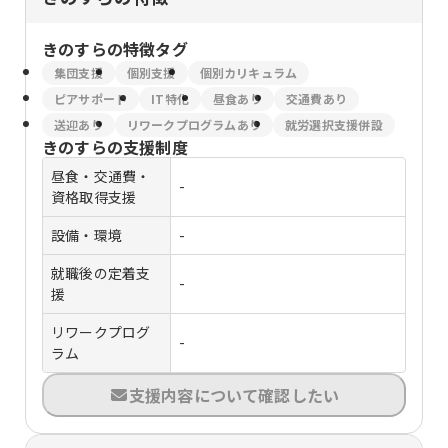
きのすら
の特徴タグ
集団支援
個別支援
個別カリキュラム
ピアサポート
IT特化
昼食あり
交通費あり
送迎あり
リワークプログラムあり
就労選択支援併設
きのすら
の支援制度
昼食・交通費・
-
資格取得支援
設備・環境
-
就職後の定着支
-
援
リワークプログ
-
ラム
支援内容について確認したい