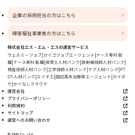
企業の採用担当の方はこちら
障害福祉事業者の方はこちら
株式会社エス・エム・エスの運営サービス
ウェルミージョブ
カイゴジョブエージェント
ナース専科 就
職
ナース専科 転職
保育士人材バンク
放射線技師人材バンク
検査技師人材バンク
工学技師人材バンク
ケア人材バンク
PT
OT人材バンク
エイチエ
国試黒本治療家エージェント
カイポ
ケ
かべなしクラウド
運営会社
プライバシーポリシー
利用規約
サイトマップ
運営へのお問い合わせ
© SMS Co., Ltd.