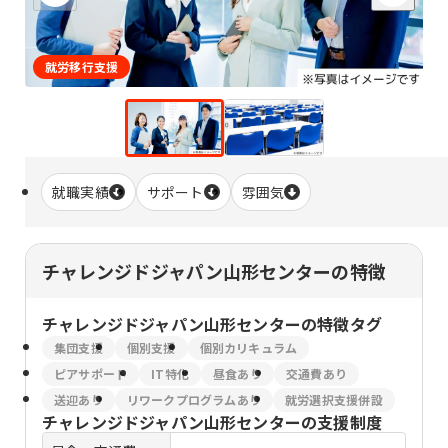
就労移行支援
就職実績
サポート
雰囲気
チャレンジドジャパン山形センターの特徴
チャレンジドジャパン山形センター
の特徴タグ
集団支援
個別支援
個別カリキュラム
ピアサポート
IT特化
昼食あり
交通費あり
送迎あり
リワークプログラムあり
就労選択支援併設
チャレンジドジャパン山形センター
の支援制度