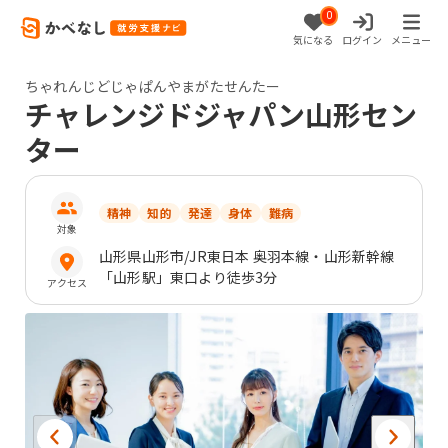
0
気になる
ログイン
メニュー
ちゃれんじどじゃぱんやまがたせんたー
チャレンジドジャパン山形セン
ター
精神
知的
発達
身体
難病
対象
山形県
山形市
/JR東日本 奥羽本線・山形新幹線
「山形駅」東口より徒歩3分
アクセス