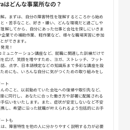
raはどんな事業所なの？
理解。まずは、自分の障害特性を理解するところから始め
こと・苦手なこと、好き・嫌い、どんな環境だと過ごしや
を理解してから、自分にあった仕事と会社を探しにいきま
書館や企業での補助作業、軽作業など、様々な職場実習に参加
ことができます。
を発見！
コミュニケーション講座など、就職に関連した訓練だけで
幅を広げ、笑顔を増やすため、ヨガ、ストレッチ、フット
手話、点字、日本語検定などの知識系まで多彩な講座を設
るためにも、いろんな自分に気がつくための取り組みをし
ポート
ろんのこと、以前勤めていた会社への復帰や取引先など、
面接に同行し、あなたに合った働き方や部署に配属される
お手伝いをいたします。また、症状が安定しないなど不安
連携し、希望に沿った就職が叶えられるよう包括的にお手
ポートも
には、障害特性を他の人に分かりやすく説明する力が必要