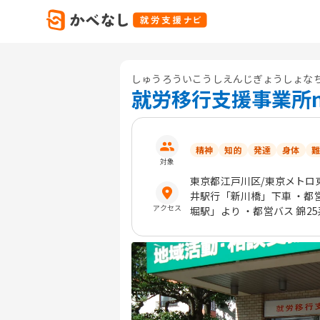
しゅうろういこうしえんじぎょうしょな
就労移行支援事業所na
精神
知的
発達
身体
難
対象
東京都
江戸川区
/東京メトロ
井駅行「新川橋」下車 ・都営
アクセス
堀駅」より ・都営バス 錦2