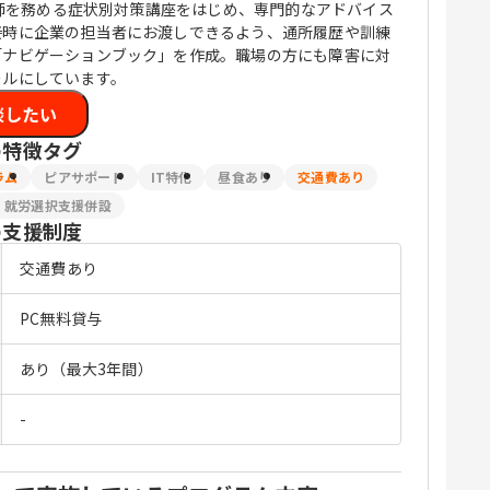
が講師を務める症状別対策講座をはじめ、専門的なアドバイス
接時に企業の担当者にお渡しできるよう、通所履歴や訓練
「ナビゲーションブック」を作成。職場の方にも障害に対
ールにしています。
談したい
の特徴タグ
ラム
ピアサポート
IT特化
昼食あり
交通費あり
就労選択支援併設
の支援制度
交通費あり
PC無料貸与
あり（最大3年間）
-