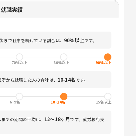
の就職実績
90%以上
月後まで仕事を続けている割合は、
です。
70%以上
80%以上
90%以上
10-14名
業所から就職した人の合計は、
です。
6~9名
10~14名
15名以上
12〜18ヶ月
るまでの期間の平均は、
です。
就労移行支