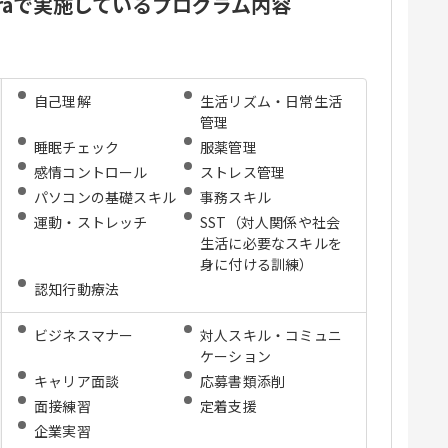
uraで実施しているプログラム内容
自己理解
生活リズム・日常生活
管理
睡眠チェック
服薬管理
感情コントロール
ストレス管理
パソコンの基礎スキル
事務スキル
運動・ストレッチ
SST（対人関係や社会
生活に必要なスキルを
身に付ける訓練）
認知行動療法
ビジネスマナー
対人スキル・コミュニ
ケーション
キャリア⾯談
応募書類添削
⾯接練習
定着支援
企業実習