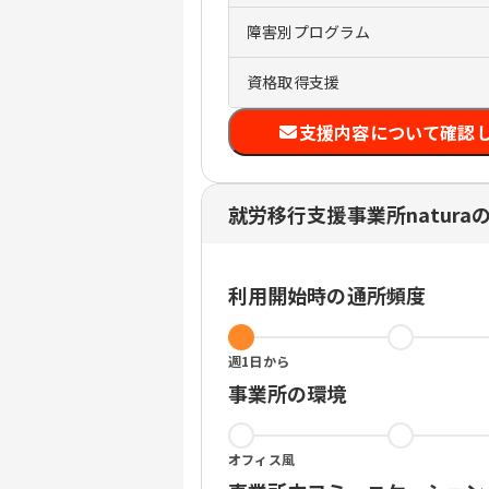
障害別
プログラム
資格
取得支援
支援内容について確認
就労移行支援事業所natura
利用開始時の通所頻度
週1日から
事業所の環境
オフィス風