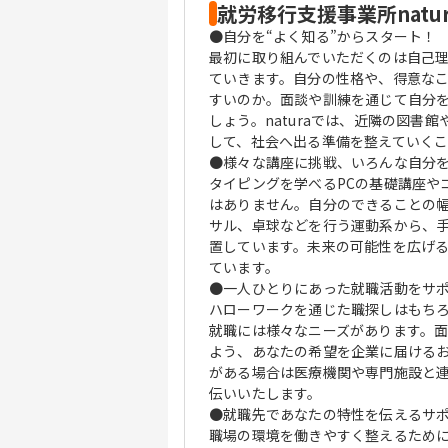
就労移行支援事業所natu
●自分を“よく知る”からスタート！
最初に取り組んでいただくのは自己
ていきます。自分の性格や、得意な
すいのか。面談や訓練を通じて自分
しょう。naturaでは、近隣の図
して、社会へ出る準備を整えていく
●様々な講座に挑戦、いろんな自分
タイピングを学べるPCの基礎講座や
はありません。自分のできることの
サル、卓球などを行う運動系から、
置しています。未来の可能性を広げ
ています。
●一人ひとりにあった就職活動をサ
ハローワークを通じた職探しはもち
就職には様々なニーズがあります。
よう、あなたの希望を企業に届ける
がある場合は医療機関や専門施設と
伝いいたします。
●就職先であなたの特性を伝えるサ
職場の環境を働きやすく整えるため