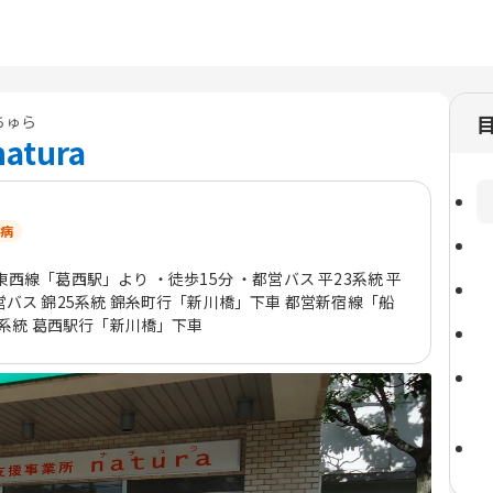
ちゅら
tura
病
東西線「葛西駅」より ・徒歩15分 ・都営バス 平23系統 平
バス 錦25系統 錦糸町行「新川橋」下車 都営新宿線「船
5系統 葛西駅行「新川橋」下車