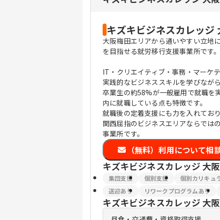
キズキビジネスカレッジ
大阪梅田エリアから通いやすい立地
を目指せる就労移行支援事業所です
IT・クリエイティブ・事務・マーケ
実践的なビジネススキルを学びなが
卒業生の約58%が一般雇用で就職を実
内に就職している点も特徴です。
就職後の定着支援にも力を入れており
関西屈指のビジネスエリアならでは
事業所です。
（無料）利用について相
キズキビジネスカレッジ 大
集団支援
個別支援
個別カリキュ
送迎あり
リワークプログラムあり
キズキビジネスカレッジ 大
昼食・交通費・資格取得支援