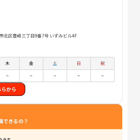
大阪市北区豊崎三丁目9番7号 いずみビル4F
木
金
土
日
祝
−
−
−
−
−
ちらから
職できるの？
のうち