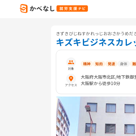
きずきびじねすかれっじおおさかうめだ
キズキビジネスカレ
精神
知的
発達
身体
難
対象
大阪府
大阪市北区
/地下鉄御
大阪駅から徒歩10分
アクセス