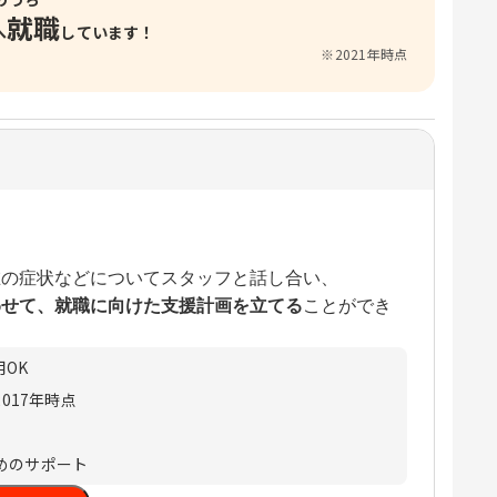
就職
へ
しています！
※2021年時点
在の症状などについてスタッフと話し合い、
わせて、就職に向けた支援計画を立てる
ことができ
OK
017年時点
めのサポート