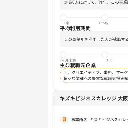
定員
0
人に対して、昨年、この事業
0名
1~5名
平均利用期間
この事業所を利用した人が就職す
3ヶ月未満
3~6
主な就職先企業
IT、クリエイティブ、事務、マー
様々な業種への豊富な就職支援実
キズキビジネスカレッジ 大
事業所名
キズキビジネスカレ