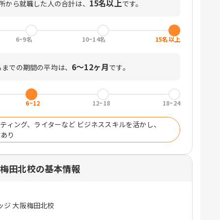
15名以上
所から就職した人の合計は、
です。
6~9名
10~14名
15名以上
6〜12ヶ月
るまでの期間の平均は、
です。
6~12
12~18
18~24
ケティング、ライターなど ビジネススキルを活かし、
績あり
阪梅田北校の基本情報
ッジ 大阪梅田北校