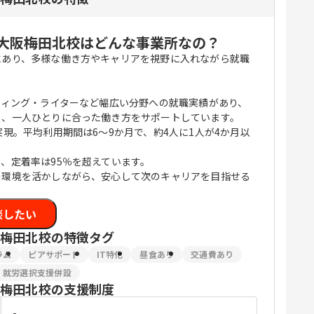
 大阪梅田北校はどんな事業所なの？
にあり、多様な働き方やキャリアを視野に入れながら就職
。
ティング・ライターなど幅広い分野への就職実績があり、
ら、一人ひとりに合った働き方をサポートしています。
現。平均利用期間は6〜9か月で、約4人に1人が4か月以
、定着率は95％を超えています。
の環境を活かしながら、安心して次のキャリアを目指せる
談したい
阪梅田北校
の特徴タグ
ラム
ピアサポート
IT特化
昼食あり
交通費あり
就労選択支援併設
阪梅田北校
の支援制度
-