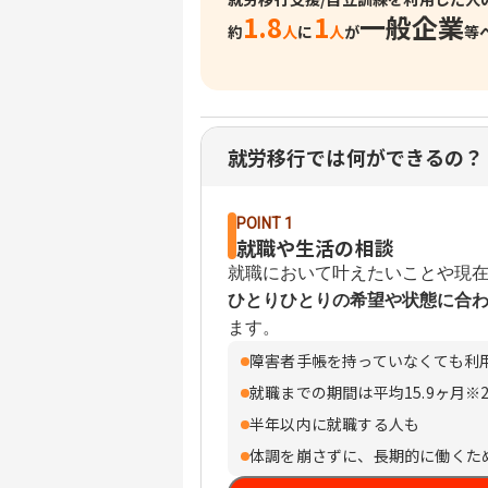
1.8
1
一般企業
約
人
に
人
が
等
就労移行では何ができるの？
POINT 1
就職や生活の相談
就職において叶えたいことや現
ひとりひとりの希望や状態に合
ます。
障害者手帳を持っていなくても利用
就職までの期間は平均15.9ヶ月※2
半年以内に就職する人も
体調を崩さずに、長期的に働くた