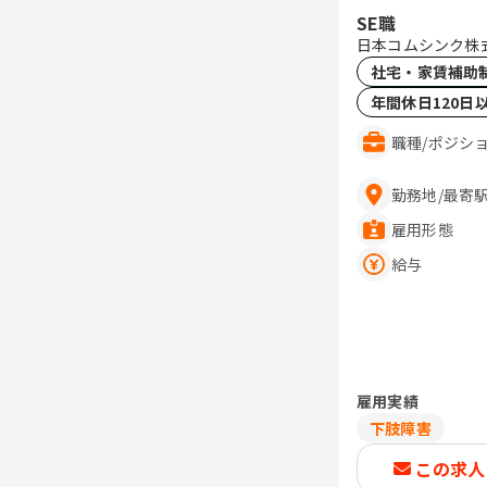
SE職
日本コムシンク株
社宅・家賃補助
年間休日120日
職種
/
ポジシ
勤務地
/
最寄
雇用形態
給与
雇用実績
下肢障害
この求人