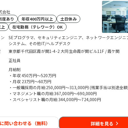
式会社
制度あり
年収400万円以上
土日休み
以上
在宅勤務（テレワーク）OK
ョン
SEプログラマ、セキュリティエンジニア、ネットワークエンジニ
システム、その他IT/ヘルプデスク
駅
東京都千代田区霞が関1-4-2 大同生命霞が関ビル11F / 霞ケ関
正社員
月給制
・年収
450万円〜520万円
・月収
23万円〜60万円
・一般職採用の月給:250,000円～313,000円 (残業手当は別途全額
・マネジメント職の月給:367,000円～690,000円
・スペシャリスト職の月給:344,000円～724,000円
に問い合わせる（無料）
詳細を見る