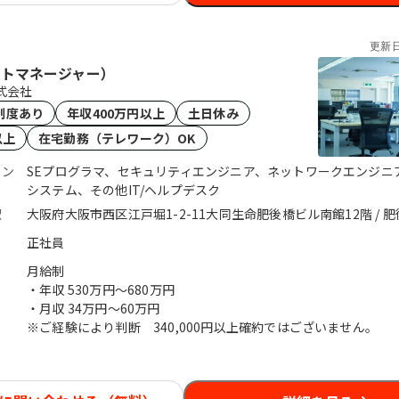
更新
クトマネージャー）
式会社
制度あり
年収400万円以上
土日休み
以上
在宅勤務（テレワーク）OK
ョン
SEプログラマ、セキュリティエンジニア、ネットワークエンジニ
システム、その他IT/ヘルプデスク
駅
大阪府大阪市西区江戸堀1-2-11大同生命肥後橋ビル南館12階 / 
正社員
月給制
・年収
530万円〜680万円
・月収
34万円〜60万円
※ご経験により判断 340,000円以上確約ではございません。