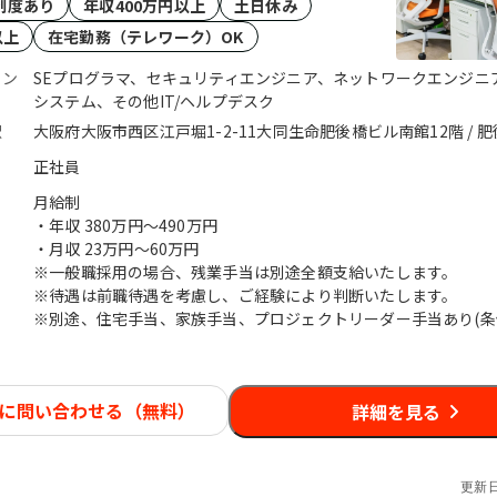
制度あり
年収400万円以上
土日休み
以上
在宅勤務（テレワーク）OK
ョン
SEプログラマ、セキュリティエンジニア、ネットワークエンジニ
システム、その他IT/ヘルプデスク
駅
大阪府大阪市西区江戸堀1-2-11大同生命肥後橋ビル南館12階 / 
正社員
月給制
・年収
380万円〜490万円
・月収
23万円〜60万円
※一般職採用の場合、残業手当は別途全額支給いたします。
※待遇は前職待遇を考慮し、ご経験により判断いたします。
※別途、住宅手当、家族手当、プロジェクトリーダー手当あり(条
に問い合わせる（無料）
詳細を見る
更新