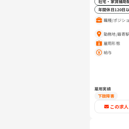
社宅・家賃補助
年間休日120日
職種
/
ポジシ
勤務地
/
最寄
雇用形態
給与
雇用実績
下肢障害
この求人