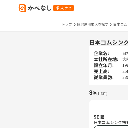
トップ
障害雇用求人を探す
日本コム
日本コムシン
企業名:
日
本社所在地:
大
設立年月:
19
売上高:
2
従業員数:
23
3
件
(
1
-
3
件)
SE職
日本コムシンク株