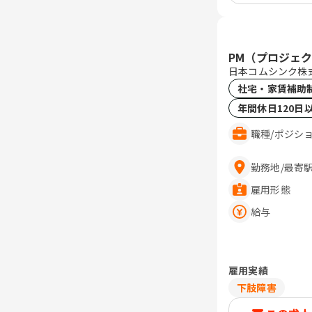
PM（プロジェ
日本コムシンク株
社宅・家賃補助
年間休日120日
職種
/
ポジシ
勤務地
/
最寄
雇用形態
給与
雇用実績
下肢障害