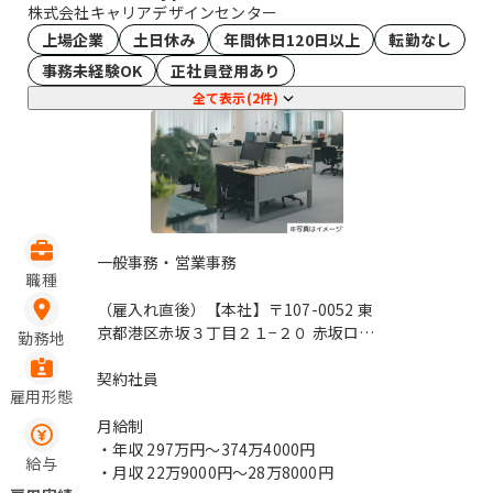
株式会社キャリアデザインセンター
上場企業
土日休み
年間休日120日以上
転勤なし
事務未経験OK
正社員登用あり
全て表示(2件)
一般事務・営業事務
職種
（雇入れ直後）【本社】〒107-0052 東
京都港区赤坂３丁目２１−２０ 赤坂ロン
勤務地
グビーチビル （変更の範囲）変更なし /
赤坂見附、永田町
契約社員
雇用形態
月給制
・年収
297万円〜374万4000円
給与
・月収
22万9000円〜28万8000円