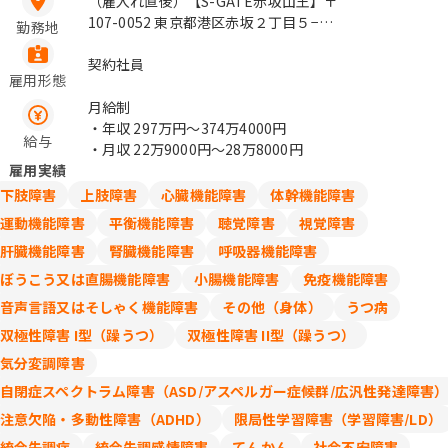
（雇入れ直後）【S-GATE赤坂山王】〒
107-0052 東京都港区赤坂２丁目５−１
勤務地
Ｓ－ＧＡＴＥ赤坂山王 （変更の範囲）
変更なし / 溜池山王、赤坂
契約社員
雇用形態
月給制
・年収
297万円〜374万4000円
給与
・月収
22万9000円〜28万8000円
雇用実績
下肢障害
上肢障害
心臓機能障害
体幹機能障害
運動機能障害
平衡機能障害
聴覚障害
視覚障害
肝臓機能障害
腎臓機能障害
呼吸器機能障害
ぼうこう又は直腸機能障害
小腸機能障害
免疫機能障害
音声言語又はそしゃく機能障害
その他（身体）
うつ病
双極性障害 I型（躁うつ）
双極性障害 II型（躁うつ）
気分変調障害
自閉症スペクトラム障害（ASD/アスペルガー症候群/広汎性発達障害
注意欠陥・多動性障害（ADHD）
限局性学習障害（学習障害/LD）
統合失調症
統合失調感情障害
てんかん
社会不安障害