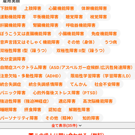
雇用実績
下肢障害
上肢障害
心臓機能障害
体幹機能障害
運動機能障害
平衡機能障害
聴覚障害
視覚障害
肝臓機能障害
腎臓機能障害
呼吸器機能障害
ぼうこう又は直腸機能障害
小腸機能障害
免疫機能障害
音声言語又はそしゃく機能障害
その他（身体）
うつ病
双極性障害 I型（躁うつ）
双極性障害 II型（躁うつ）
気分変調障害
自閉症スペクトラム障害（ASD/アスペルガー症候群/広汎性発達障害
注意欠陥・多動性障害（ADHD）
限局性学習障害（学習障害/LD）
統合失調症
統合失調感情障害
てんかん
社会不安障害
パニック障害
心的外傷後ストレス障害（PTSD）
強迫性障害（強迫神経症）
適応障害
高次脳機能障害
睡眠障害
摂食障害
認知症
解離性障害
パーソナリティ障害
その他（精神）
知的障害
全て表示(35件)