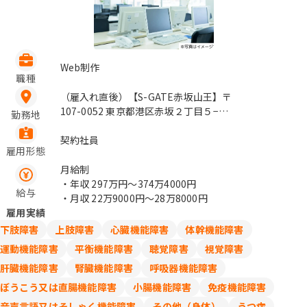
Web制作
職種
（雇入れ直後）【S-GATE赤坂山王】〒
107-0052 東京都港区赤坂２丁目５−１
勤務地
Ｓ－ＧＡＴＥ赤坂山王 （変更の範囲）
変更なし / 溜池山王、赤坂
契約社員
雇用形態
月給制
・年収
297万円〜374万4000円
給与
・月収
22万9000円〜28万8000円
雇用実績
下肢障害
上肢障害
心臓機能障害
体幹機能障害
運動機能障害
平衡機能障害
聴覚障害
視覚障害
肝臓機能障害
腎臓機能障害
呼吸器機能障害
ぼうこう又は直腸機能障害
小腸機能障害
免疫機能障害
音声言語又はそしゃく機能障害
その他（身体）
うつ病