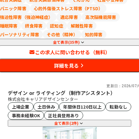
パニック障害
心的外傷後ストレス障害（PTSD）
強迫性障害（強迫神経症）
適応障害
高次脳機能障害
睡眠障害
摂食障害
認知症
解離性障害
パーソナリティ障害
その他（精神）
知的障害
全て表示(35件)
この求人に問い合わせる（無料）
詳細を見る
更新日：
2026/07/
デザイン or ライティング（制作アシスタント）
株式会社キャリアデザインセンター
上場企業
土日休み
年間休日120日以上
転勤なし
事務未経験OK
正社員登用あり
全て表示(2件)