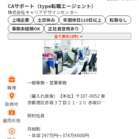
CAサポート（type転職エージェント）
株式会社キャリアデザインセンター
上場企業
土日休み
年間休日120日以上
転勤なし
事務未経験OK
正社員登用あり
全て表示(2件)
一般事務・営業事務
職種
（雇入れ直後）【本社】〒107-0052 東
京都港区赤坂３丁目２１−２０ 赤坂ロン
勤務地
グビーチビル （変更の範囲）変更なし /
赤坂見附、永田町
契約社員
雇用形態
月給制
・年収
297万円〜374万4000円