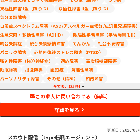
双極性障害 I型（躁うつ）
双極性障害 II型（躁うつ）
気分変調障害
自閉症スペクトラム障害（ASD/アスペルガー症候群/広汎性発達障害
注意欠陥・多動性障害（ADHD）
限局性学習障害（学習障害/LD）
統合失調症
統合失調感情障害
てんかん
社会不安障害
パニック障害
心的外傷後ストレス障害（PTSD）
強迫性障害（強迫神経症）
適応障害
高次脳機能障害
睡眠障害
摂食障害
認知症
解離性障害
パーソナリティ障害
その他（精神）
知的障害
全て表示(35件)
この求人に問い合わせる（無料）
詳細を見る
更新日：
2026/07/
スカウト配信（type転職エージェント）