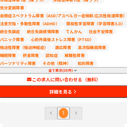
気分変調障害
自閉症スペクトラム障害（ASD/アスペルガー症候群/広汎性発達障害
注意欠陥・多動性障害（ADHD）
限局性学習障害（学習障害/LD）
統合失調症
統合失調感情障害
てんかん
社会不安障害
パニック障害
心的外傷後ストレス障害（PTSD）
強迫性障害（強迫神経症）
適応障害
高次脳機能障害
睡眠障害
摂食障害
認知症
解離性障害
パーソナリティ障害
その他（精神）
知的障害
全て表示(35件)
この求人に問い合わせる（無料）
詳細を見る
1