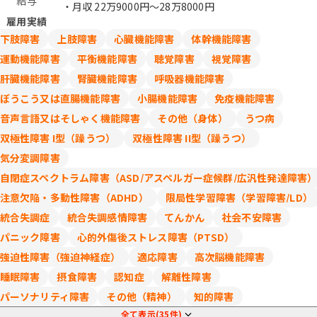
給与
・月収
22万9000円〜28万8000円
雇用実績
下肢障害
上肢障害
心臓機能障害
体幹機能障害
運動機能障害
平衡機能障害
聴覚障害
視覚障害
肝臓機能障害
腎臓機能障害
呼吸器機能障害
ぼうこう又は直腸機能障害
小腸機能障害
免疫機能障害
音声言語又はそしゃく機能障害
その他（身体）
うつ病
双極性障害 I型（躁うつ）
双極性障害 II型（躁うつ）
気分変調障害
自閉症スペクトラム障害（ASD/アスペルガー症候群/広汎性発達障害
注意欠陥・多動性障害（ADHD）
限局性学習障害（学習障害/LD）
統合失調症
統合失調感情障害
てんかん
社会不安障害
パニック障害
心的外傷後ストレス障害（PTSD）
強迫性障害（強迫神経症）
適応障害
高次脳機能障害
睡眠障害
摂食障害
認知症
解離性障害
パーソナリティ障害
その他（精神）
知的障害
全て表示(35件)