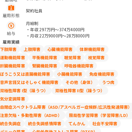
グビーチビル （変更の範囲）変更なし /
赤坂見附、永田町
契約社員
雇用形態
月給制
・年収
297万円〜374万4000円
給与
・月収
22万9000円〜28万8000円
雇用実績
下肢障害
上肢障害
心臓機能障害
体幹機能障害
運動機能障害
平衡機能障害
聴覚障害
視覚障害
肝臓機能障害
腎臓機能障害
呼吸器機能障害
ぼうこう又は直腸機能障害
小腸機能障害
免疫機能障害
音声言語又はそしゃく機能障害
その他（身体）
うつ病
双極性障害 I型（躁うつ）
双極性障害 II型（躁うつ）
気分変調障害
自閉症スペクトラム障害（ASD/アスペルガー症候群/広汎性発達障害
注意欠陥・多動性障害（ADHD）
限局性学習障害（学習障害/LD）
統合失調症
統合失調感情障害
てんかん
社会不安障害
パニック障害
心的外傷後ストレス障害（PTSD）