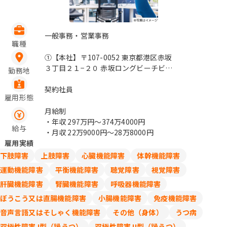
一般事務・営業事務
職種
①【本社】〒107-0052 東京都港区赤坂
３丁目２１−２０ 赤坂ロングビーチビル
勤務地
②【S-GATE赤坂山王】〒107-0052 東
京都港区赤坂２丁目５−１ Ｓ－ＧＡＴＥ
契約社員
雇用形態
赤坂山王 （雇入れ直後）同様 （変更の
範囲）なし / 赤坂見附、永田町、溜池山
月給制
王、赤坂
・年収
297万円〜374万4000円
給与
・月収
22万9000円〜28万8000円
雇用実績
下肢障害
上肢障害
心臓機能障害
体幹機能障害
運動機能障害
平衡機能障害
聴覚障害
視覚障害
肝臓機能障害
腎臓機能障害
呼吸器機能障害
ぼうこう又は直腸機能障害
小腸機能障害
免疫機能障害
音声言語又はそしゃく機能障害
その他（身体）
うつ病
双極性障害 I型（躁うつ）
双極性障害 II型（躁うつ）