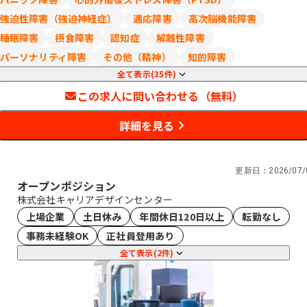
強迫性障害（強迫神経症）
適応障害
高次脳機能障害
睡眠障害
摂食障害
認知症
解離性障害
パーソナリティ障害
その他（精神）
知的障害
全て表示(35件)
この求人に問い合わせる（無料）
詳細を見る
更新日：
2026/07/
オープンポジション
株式会社キャリアデザインセンター
上場企業
土日休み
年間休日120日以上
転勤なし
事務未経験OK
正社員登用あり
全て表示(2件)