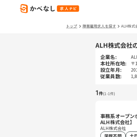
トップ
障害雇用求人を探す
ALH株式
ALH株式会社
企業名:
A
本社所在地:
〒
設立年月:
20
従業員数:
1,
1
件
(
1
-
1
件)
事務系オープン
ALH株式会社】
ALH株式会社
学歴不問
土