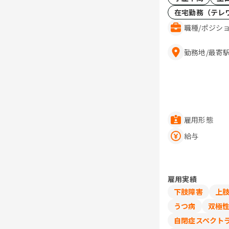
在宅勤務（テレ
職種
/
ポジシ
勤務地
/
最寄
雇用形態
給与
雇用実績
下肢障害
上
うつ病
双極性
自閉症スペクトラ