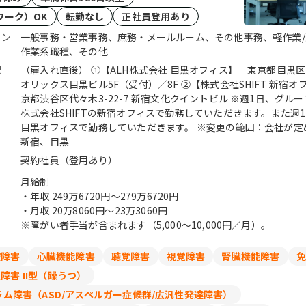
ワーク）OK
転勤なし
正社員登用あり
ョン
一般事務・営業事務、庶務・メールルーム、その他事務、軽作業/
作業系職種、その他
駅
（雇入れ直後） ①【ALH株式会社 目黒オフィス】 東京都目黒区目黒
オリックス目黒ビル5F（受付）／8F ②【株式会社SHIFT 新宿
京都渋谷区代々木3-22-7 新宿文化クイントビル ※週1日、グループ会社である
株式会社SHIFTの新宿オフィスで勤務していただきます。また週
目黒オフィスで勤務していただきます。 ※変更の範囲：会社が定め
新宿、目黒
契約社員（登用あり）
月給制
・年収
249万6720円〜279万6720円
・月収
20万8060円〜23万3060円
※障がい者手当が含まれます（5,000～10,000円／月）。
肢障害
心臓機能障害
聴覚障害
視覚障害
腎臓機能障害
免
障害 II型（躁うつ）
ム障害（ASD/アスペルガー症候群/広汎性発達障害）