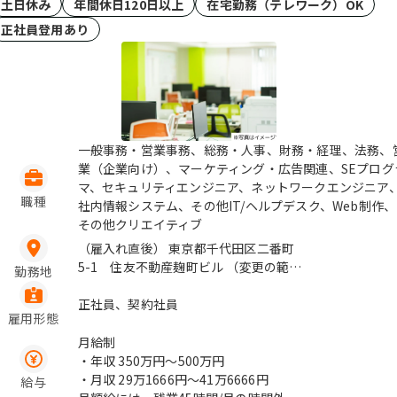
土日休み
年間休日120日以上
在宅勤務（テレワーク）OK
正社員登用あり
一般事務・営業事務、総務・人事、財務・経理、法務、
業（企業向け）、マーケティング・広告関連、SEプログ
マ、セキュリティエンジニア、ネットワークエンジニア
職種
社内情報システム、その他IT/ヘルプデスク、Web制作、
その他クリエイティブ
（雇入れ直後） 東京都千代田区二番町
5-1 住友不動産麹町ビル （変更の範
勤務地
囲） 本社及び国内外の全ての事業所お
よび会社の定める場所（リモートワーク
正社員、契約社員
雇用形態
実施場所を含む）、将来的に出向を実施
した場合は出向先の全ての事業所および
月給制
出向先の定める場所 ※勤務地・配属先
・年収
350万円〜500万円
については、キャリア・能力開発、個別
・月収
29万1666円〜41万6666円
給与
事情の勘案、または、会社の事業展開上