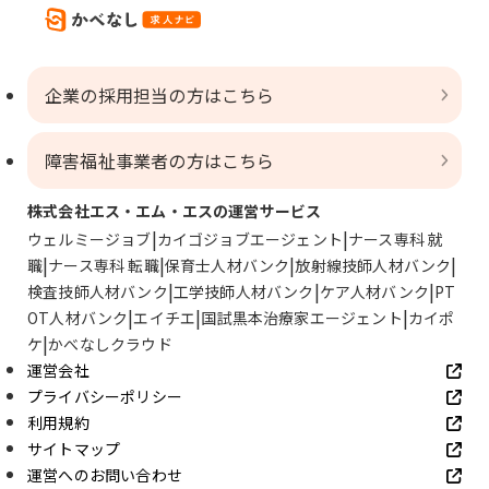
企業の採用担当の方はこちら
障害福祉事業者の方はこちら
株式会社エス・エム・エスの運営サービス
ウェルミージョブ
カイゴジョブエージェント
ナース専科 就
職
ナース専科 転職
保育士人材バンク
放射線技師人材バンク
検査技師人材バンク
工学技師人材バンク
ケア人材バンク
PT
OT人材バンク
エイチエ
国試黒本治療家エージェント
カイポ
ケ
かべなしクラウド
運営会社
プライバシーポリシー
利用規約
サイトマップ
運営へのお問い合わせ