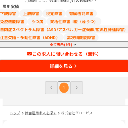
月額給には、残業45時間/月の時間外手
の最適配分等の勘案により、決定してい
雇用実績
当と10時間/月の深夜手当を含みます。
ます。 / 麹町、半蔵門、市ケ谷、四ツ谷
下肢障害
上肢障害
視覚障害
腎臓機能障害
免疫機能障害
うつ病
双極性障害 II型（躁うつ）
自閉症スペクトラム障害（ASD/アスペルガー症候群/広汎性発達障害
注意欠陥・多動性障害（ADHD）
高次脳機能障害
全て表示(6件)
この求人に問い合わせる（無料）
詳細を見る
1
トップ
障害雇用求人を探す
株式会社グロービス