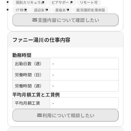
個別カリキュラム
ピアサポート
リモート可
IT特化
送迎あり
昼食あり
就労選択支援併設
支援内容について確認したい
ファニー湯川の仕事内容
勤務時間
出勤日数（週）
-
労働時間（日）
-
労働時間（週）
-
平均月額工賃と工賃例
平均月額工賃
-
利用について相談したい