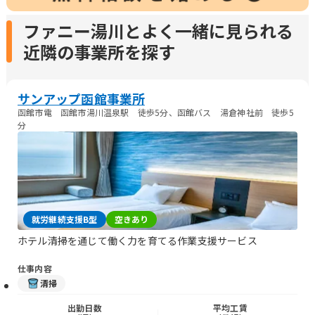
ファニー湯川とよく一緒に見られる
近隣の事業所を探す
サンアップ函館事業所
函館市電 函館市湯川温泉駅 徒歩5分、函館バス 湯倉神社前 徒歩5
分
就労継続支援B型
空きあり
ホテル清掃を通じて働く力を育てる作業支援サービス
仕事内容
清掃
出勤日数
平均工賃