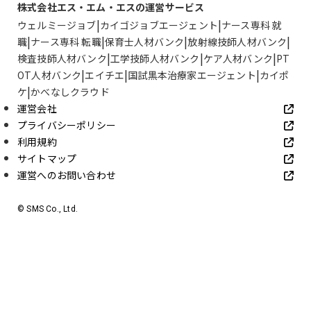
株式会社エス・エム・エスの運営サービス
ウェルミージョブ
カイゴジョブエージェント
ナース専科 就
職
ナース専科 転職
保育士人材バンク
放射線技師人材バンク
検査技師人材バンク
工学技師人材バンク
ケア人材バンク
PT
OT人材バンク
エイチエ
国試黒本治療家エージェント
カイポ
ケ
かべなしクラウド
運営会社
プライバシーポリシー
利用規約
サイトマップ
運営へのお問い合わせ
© SMS Co., Ltd.