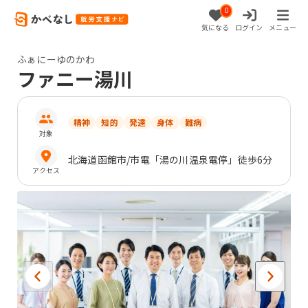
0
気になる
ログイン
メニュー
ふぁにーゆのかわ
ファニー湯川
精神
知的
発達
身体
難病
対象
北海道
函館市
/市電「湯の川温泉電停」徒歩6分
アクセス