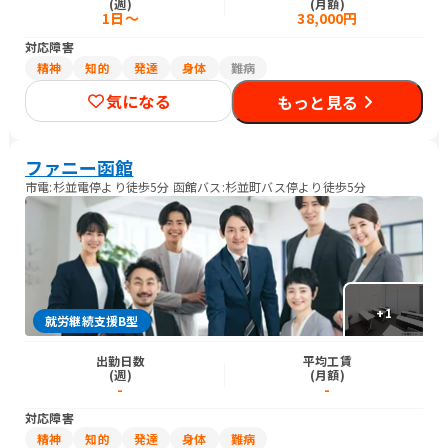
(週)
(月額)
1日～
38,000円
対応障害
精神
知的
発達
身体
難病
気になる
もっと見る
ファニー函館
市電:杉並電停より徒歩5分 函館バス:杉並町バス停より徒歩5分
+
1
就労継続支援B型
出勤日数
平均工賃
(週)
(月額)
-
-
対応障害
精神
知的
発達
身体
難病