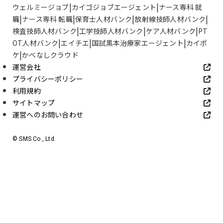
ウェルミージョブ
カイゴジョブエージェント
ナース専科 就
職
ナース専科 転職
保育士人材バンク
放射線技師人材バンク
検査技師人材バンク
工学技師人材バンク
ケア人材バンク
PT
OT人材バンク
エイチエ
国試黒本治療家エージェント
カイポ
ケ
かべなしクラウド
運営会社
プライバシーポリシー
利用規約
サイトマップ
運営へのお問い合わせ
© SMS Co., Ltd.