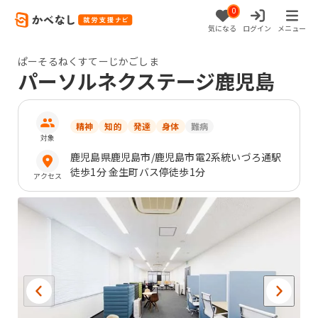
0
気になる
ログイン
メニュー
ぱーそるねくすてーじかごしま
パーソルネクステージ鹿児島
精神
知的
発達
身体
難病
対象
鹿児島県
鹿児島市
/鹿児島市電2系統いづろ通駅
徒歩1分 金生町バス停徒歩1分
アクセス