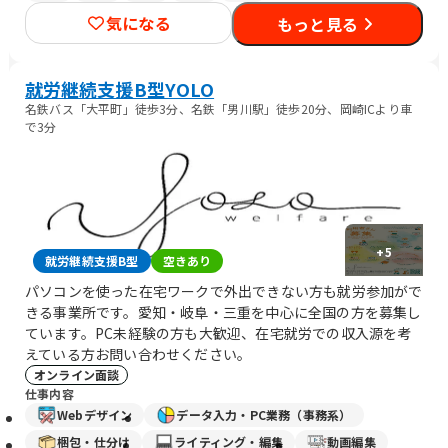
気になる
もっと見る
就労継続支援B型YOLO
名鉄バス「大平町」徒歩3分、名鉄「男川駅」徒歩20分、岡崎ICより車
で3分
+
5
就労継続支援B型
空きあり
パソコンを使った在宅ワークで外出できない方も就労参加がで
きる事業所です。愛知・岐阜・三重を中心に全国の方を募集し
ています。PC未経験の方も大歓迎、在宅就労での収入源を考
えている方お問い合わせください。
オンライン面談
仕事内容
Webデザイン
データ入力・PC業務（事務系）
梱包・仕分け
ライティング・編集
動画編集