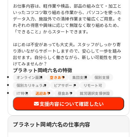
お仕事内容は、軽作業や検品、部品の組み立て・加工と
いったコツコツ取り組める作業から、パソコンを使った
データ入力、施設外での清掃作業まで幅広くご用意。そ
れぞれの得意や興味に応じて無理なく取り組めるため、
「できること」からスタートできます。
はじめは不安があっても大丈夫。スタッフがしっかり寄
り添いながらサポートしますので、安心して一歩を踏み
出せます。自分らしく働きながら、新しい可能性を見つ
けてみませんか？
プラネット岡崎六名
の特徴
オンライン面談
空きあり
集団支援
個別支援
個別カリキュラム
ピアサポート
リモート可
IT特化
送迎あり
昼食あり
就労選択支援併設
支援内容について確認したい
プラネット岡崎六名の仕事内容