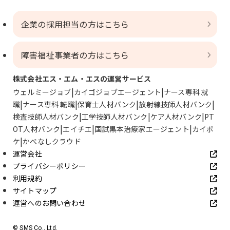
企業の採用担当の方はこちら
障害福祉事業者の方はこちら
株式会社エス・エム・エスの運営サービス
ウェルミージョブ
カイゴジョブエージェント
ナース専科 就
職
ナース専科 転職
保育士人材バンク
放射線技師人材バンク
検査技師人材バンク
工学技師人材バンク
ケア人材バンク
PT
OT人材バンク
エイチエ
国試黒本治療家エージェント
カイポ
ケ
かべなしクラウド
運営会社
プライバシーポリシー
利用規約
サイトマップ
運営へのお問い合わせ
© SMS Co., Ltd.