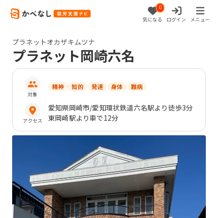
0
気になる
ログイン
メニュー
プラネットオカザキムツナ
プラネット岡崎六名
精神
知的
発達
身体
難病
対象
愛知県
岡崎市
/愛知環状鉄道六名駅より徒歩3分
東岡崎駅より車で12分
アクセス