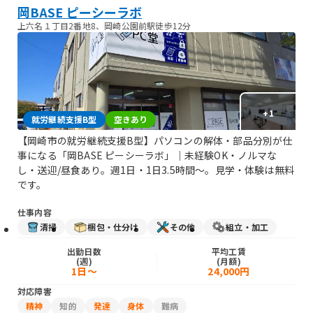
岡BASE ピーシーラボ
上六名１丁目2番地8、岡崎公園前駅徒歩12分
+
1
就労継続支援B型
空きあり
【岡崎市の就労継続支援B型】パソコンの解体・部品分別が仕
事になる「岡BASE ピーシーラボ」｜未経験OK・ノルマな
し・送迎/昼食あり。週1日・1日3.5時間〜。見学・体験は無料
です。
仕事内容
清掃
梱包・仕分け
その他
組立・加工
出勤日数
平均工賃
(週)
(月額)
1日～
24,000円
対応障害
精神
知的
発達
身体
難病