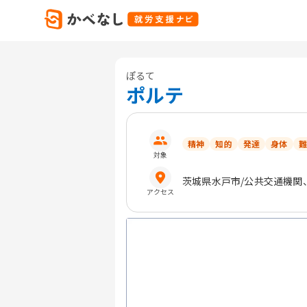
ぽるて
ポルテ
精神
知的
発達
身体
難
対象
茨城県
水戸市
/公共交通機関
アクセス