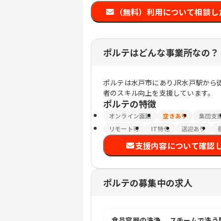
（無料）利用について相談し
ポルテはどんな事業所なの？
ポルテは水戸市にありJR水戸駅から
者のスキル向上を支援しています。
ポルテ
の特徴
オンライン面談
空きあり
集団支
リモート可
IT特化
送迎あり
支援内容について確認
ポルテの募集中の求人
食品容器の洗浄.。スチームで洗う