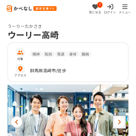
0
気になる
ログイン
メニュー
うーりーたかさき
ウーリー高崎
精神
知的
発達
身体
難病
対象
群馬県
高崎市
/徒歩
アクセス