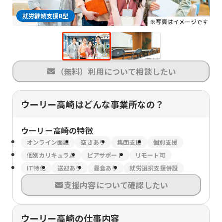
就労継続支援B型
（無料）利用について相談したい
ウーリー高崎はどんな事業所なの？
ウーリー高崎
の特徴
オンライン面談
空きあり
集団支援
個別支援
個別カリキュラム
ピアサポート
リモート可
IT特化
送迎あり
昼食あり
就労選択支援併設
支援内容について確認したい
ウーリー高崎の仕事内容