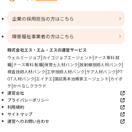
企業の採用担当の方はこちら
障害福祉事業者の方はこちら
株式会社エス・エム・エスの運営サービス
ウェルミージョブ
カイゴジョブエージェント
ナース専科 就
職
ナース専科 転職
保育士人材バンク
放射線技師人材バンク
検査技師人材バンク
工学技師人材バンク
ケア人材バンク
PT
OT人材バンク
エイチエ
国試黒本治療家エージェント
カイポ
ケ
かべなしクラウド
運営会社
プライバシーポリシー
利用規約
サイトマップ
運営へのお問い合わせ