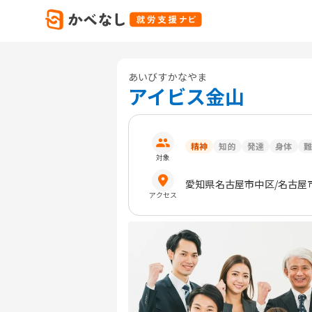
あいびすかなやま
アイビス金山
精神
知的
発達
身体
難
対象
愛知県
名古屋市中区
/名古屋
アクセス