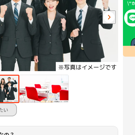
たい
なの？