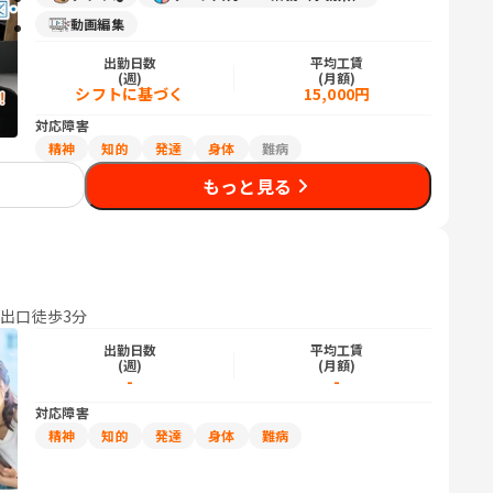
動画編集
出勤日数
平均工賃
(週)
(月額)
シフトに基づく
15,000円
対応障害
精神
知的
発達
身体
難病
もっと見る
番出口徒歩3分
出勤日数
平均工賃
(週)
(月額)
-
-
対応障害
精神
知的
発達
身体
難病