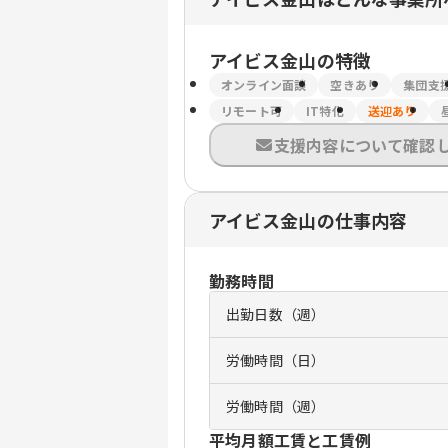
アイビス金山
の特徴
オンライン面談
空きあり
集団支
リモート可
IT特化
送迎あり
支援内容について確認
アイビス金山の仕事内容
勤務時間
出勤日数（週）
労働時間（日）
労働時間（週）
平均月額工賃と工賃例