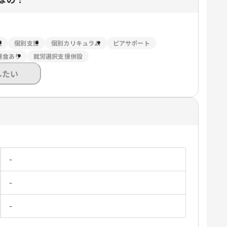
援
個別支援
個別カリキュラム
ピアサポート
昼食あり
就労選択支援併設
したい
-
-
-