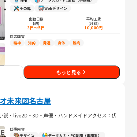
その他
Webデザイン
出勤日数
平均工賃
(週)
(月額)
3日～5日
10,000円
対応障害
精神
知的
発達
身体
難病
もっと見る
オ未来図名古屋
説・live2D・3D・声優・ハンドメイドアクセス：伏
仕事内容
デザイン
データ入力・PC業務（事務系）