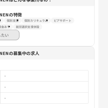
NEN
の特徴
援
個別支援
個別カリキュラム
ピアサポート
昼食あり
就労選択支援併設
したい
NENの募集中の求人
-
-
-