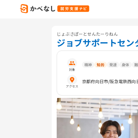
じょぶさぽーとせんたーりねん
ジョブサポートセンタ
精神
知的
発達
身体
難
対象
京都府
向日市
/阪急電鉄西向日
アクセス