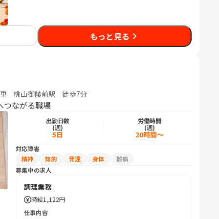
もっと見る
車 桃山御陵前駅 徒歩7分
へつながる職場
出勤日数
労働時間
(週)
(週)
5日
20時間～
対応障害
精神
知的
発達
身体
難病
募集中の求人
調理業務
時給
1,122円
仕事内容