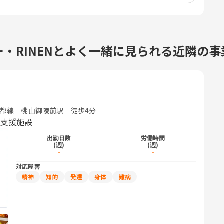
・RINENとよく一緒に見られる近隣の
都線 桃山御陵前駅 徒歩4分
型支援施設
出勤日数
労働時間
(週)
(週)
-
-
対応障害
精神
知的
発達
身体
難病