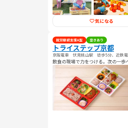
気になる
就労継続支援A型
空きあり
トライステップ京都
京阪電車 伏見桃山駅 徒歩5分、近鉄電
飲食の現場で力をつける。次の一歩