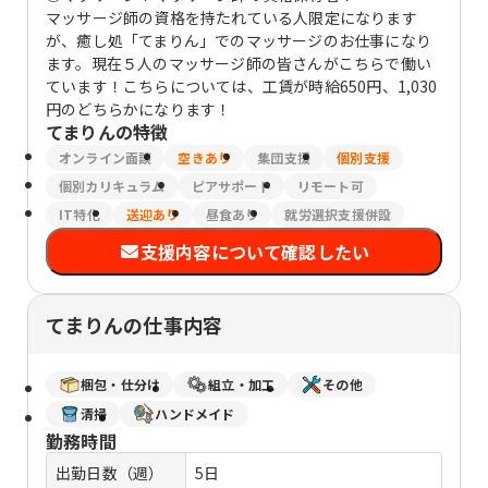
マッサージ師の資格を持たれている人限定になります
が、癒し処「てまりん」でのマッサージのお仕事になり
ます。現在５人のマッサージ師の皆さんがこちらで働い
ています！こちらについては、工賃が時給650円、1,030
円のどちらかになります！
てまりん
の特徴
オンライン面談
空きあり
集団支援
個別支援
個別カリキュラム
ピアサポート
リモート可
IT特化
送迎あり
昼食あり
就労選択支援併設
支援内容について確認したい
てまりんの仕事内容
梱包・仕分け
組立・加工
その他
清掃
ハンドメイド
勤務時間
出勤日数（週）
5日