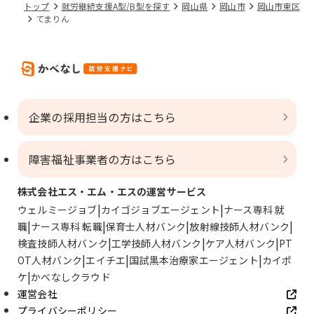
トップ
就労継続支援A型/B型を探す
岡山県
岡山市
岡山市東区
てまりん
企業の採用担当の方はこちら
障害福祉事業者の方はこちら
株式会社エス・エム・エスの運営サービス
ウェルミージョブ
カイゴジョブエージェント
ナース専科 就
職
ナース専科 転職
保育士人材バンク
放射線技師人材バンク
検査技師人材バンク
工学技師人材バンク
ケア人材バンク
PT
OT人材バンク
エイチエ
国試黒本治療家エージェント
カイポ
ケ
かべなしクラウド
運営会社
プライバシーポリシー