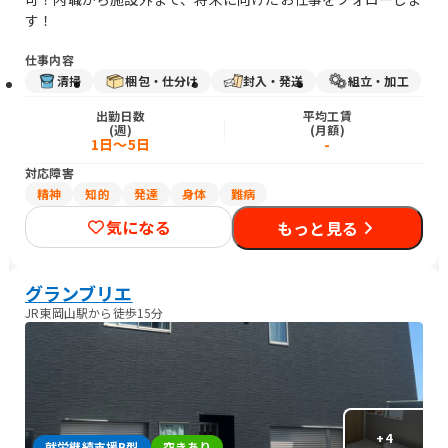
す！
仕事内容
清掃
梱包・仕分け
封入・発送
組立・加工
出勤日数
平均工賃
(週)
(月額)
1日～5日
-
対応障害
精神
知的
発達
身体
難病
気になる
もっと見る
グランブリエ
JR東岡山駅から徒歩15分
+
4
就労継続支援B型
空きあり