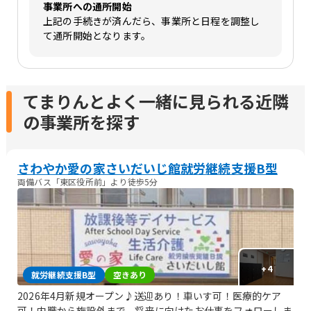
事業所への通所開始
上記の手続きが済んだら、事業所と日程を調整し
て通所開始となります。
てまりんとよく一緒に見られる近隣
の事業所を探す
さわやか愛の家さいだいじ館就労継続支援B型
両備バス「東区役所前」より徒歩5分
+
4
就労継続支援B型
空きあり
2026年4月新規オープン♪送迎あり！車いす可！医療的ケア
可！内職から施設外まで、将来に向けたお仕事をフォローしま