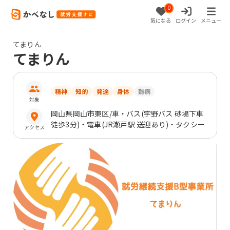
0
気になる
ログイン
メニュー
てまりん
てまりん
精神
知的
発達
身体
難病
対象
岡山県
岡山市東区
/車・バス(宇野バス 砂場下車
徒歩3分)・電車(JR瀬戸駅 送迎あり)・タクシー
アクセス