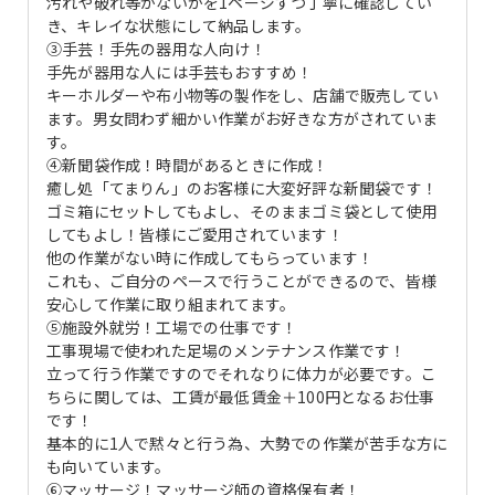
汚れや破れ等がないかを1ページずつ丁寧に確認してい
き、キレイな状態にして納品します。
③手芸！手先の器用な人向け！
手先が器用な人には手芸もおすすめ！
キーホルダーや布小物等の製作をし、店舗で販売してい
ます。男女問わず細かい作業がお好きな方がされていま
す。
④新聞袋作成！時間があるときに作成！
癒し処「てまりん」のお客様に大変好評な新聞袋です！
ゴミ箱にセットしてもよし、そのままゴミ袋として使用
してもよし！皆様にご愛用されています！
他の作業がない時に作成してもらっています！
これも、ご自分のペースで行うことができるので、皆様
安心して作業に取り組まれてます。
⑤施設外就労！工場での仕事です！
工事現場で使われた足場のメンテナンス作業です！
立って行う作業ですのでそれなりに体力が必要です。こ
ちらに関しては、工賃が最低賃金＋100円となるお仕事
です！
基本的に1人で黙々と行う為、大勢での作業が苦手な方に
も向いています。
⑥マッサージ！マッサージ師の資格保有者！