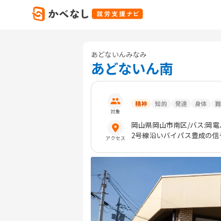
あどないんみなみ
あどないん南
精神
知的
発達
身体
難
対象
岡山県
岡山市南区
/バス:岡
2号線沿いバイパス豊成の信
アクセス