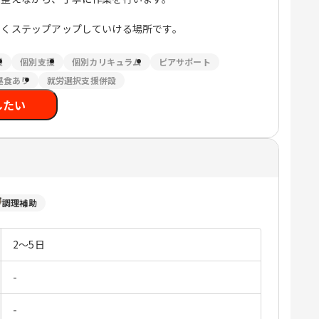
しくステップアップしていける場所です。
援
個別支援
個別カリキュラム
ピアサポート
昼食あり
就労選択支援併設
したい
調理補助
2～5日
-
-