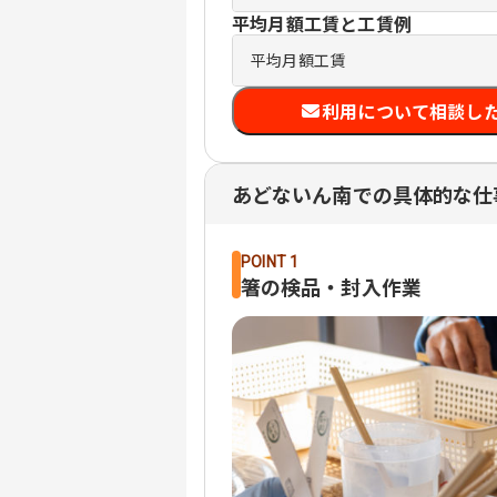
平均月額工賃と工賃例
平均月額工賃
利用について相談し
あどないん南での具体的な仕
POINT 1
箸の検品・封入作業