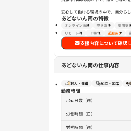
安心して働ける環境の中で、自分ら
あどないん南
の特徴
オンライン面談
空きあり
集団支
リモート可
IT特化
送迎あり
支援内容について確認
あどないん南の仕事内容
封入・発送
組立・加工
勤務時間
出勤日数（週）
労働時間（日）
労働時間（週）