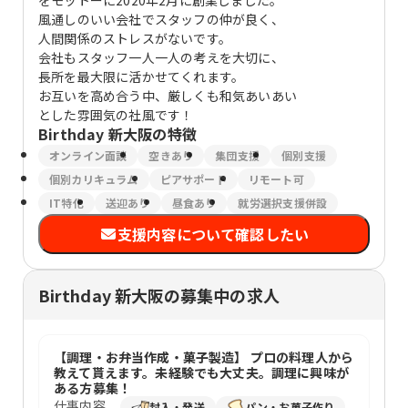
をモットーに2020年2月に創業しました。
風通しのいい会社でスタッフの仲が良く、
人間関係のストレスがないです。
会社もスタッフ一人一人の考えを大切に、
長所を最大限に活かせてくれます。
お互いを高め合う中、厳しくも和気あいあい
とした雰囲気の社風です！
Birthday 新大阪
の特徴
オンライン面談
空きあり
集団支援
個別支援
個別カリキュラム
ピアサポート
リモート可
IT特化
送迎あり
昼食あり
就労選択支援併設
支援内容について確認したい
Birthday 新大阪の募集中の求人
【調理・お弁当作成・菓子製造】 プロの料理人から
教えて貰えます。未経験でも大丈夫。調理に興味が
ある方募集！
仕事内容
封入・発送
パン・お菓子作り