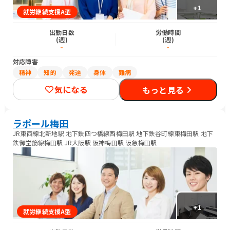
+
1
就労継続支援A型
出勤日数
労働時間
(週)
(週)
-
-
対応障害
精神
知的
発達
身体
難病
気になる
もっと見る
ラポール梅田
JR東西線北新地駅 地下鉄四つ橋線西梅田駅 地下鉄谷町線東梅田駅 地下
鉄御堂筋線梅田駅 JR大阪駅 阪神梅田駅 阪急梅田駅
+
1
就労継続支援A型