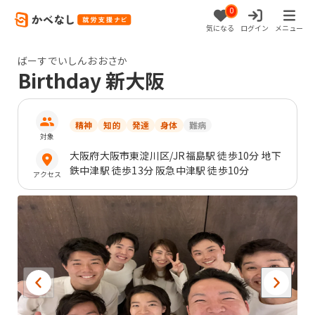
0
気になる
ログイン
メニュー
ばーすでいしんおおさか
Birthday 新大阪
精神
知的
発達
身体
難病
対象
大阪府
大阪市東淀川区
/JR福島駅 徒歩10分 地下
鉄中津駅 徒歩13分 阪急中津駅 徒歩10分
アクセス