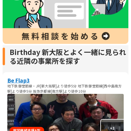
Birthday 新大阪とよく一緒に見られ
る近隣の事業所を探す
Be Flap3
地下鉄御堂筋線・JR[新大阪駅]より徒歩5分 地下鉄御堂筋線[西中島南方
駅]より徒歩5分 阪急京都線[南方駅]より徒歩10分
+
1
就労継続支援A型