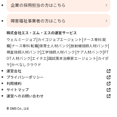
企業の採用担当の方はこちら
障害福祉事業者の方はこちら
株式会社エス・エム・エスの運営サービス
ウェルミージョブ
カイゴジョブエージェント
ナース専科 就
職
ナース専科 転職
保育士人材バンク
放射線技師人材バンク
検査技師人材バンク
工学技師人材バンク
ケア人材バンク
PT
OT人材バンク
エイチエ
国試黒本治療家エージェント
カイポ
ケ
かべなしクラウド
運営会社
プライバシーポリシー
利用規約
サイトマップ
運営へのお問い合わせ
© SMS Co., Ltd.