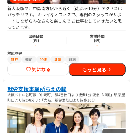
新大阪駅や西中島南方駅から近く（徒歩5~10分）アクセスは
バッチリです。 キレイなオフィスで、専門のスタッフがサポ
ートしながらみなさんと楽しんで お仕事をしていきたいと思
っています。
出勤日数
労働時間
(週)
(週)
-
-
対応障害
精神
知的
発達
身体
難病
気になる
もっと見る
就労支援事業所ちえの輪
大阪メトロ谷町線「中崎町」駅4番出口より徒歩1分 阪急「梅田」駅茶屋
町口より徒歩8分 JR「大阪」駅御堂筋口より徒歩10分