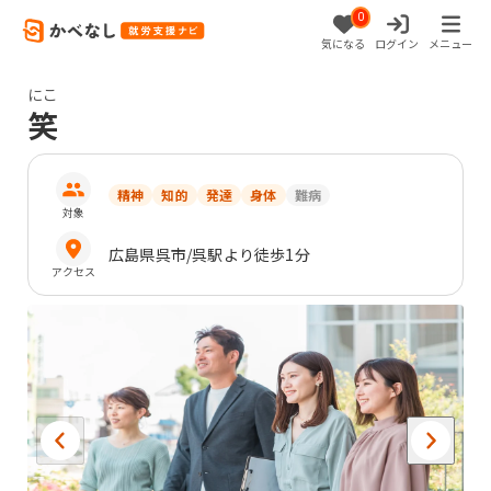
0
気になる
ログイン
メニュー
にこ
笑
精神
知的
発達
身体
難病
対象
広島県
呉市
/呉駅より徒歩1分
アクセス