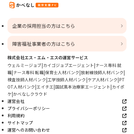
企業の採用担当の方はこちら
障害福祉事業者の方はこちら
株式会社エス・エム・エスの運営サービス
ウェルミージョブ
カイゴジョブエージェント
ナース専科 就
職
ナース専科 転職
保育士人材バンク
放射線技師人材バンク
検査技師人材バンク
工学技師人材バンク
ケア人材バンク
PT
OT人材バンク
エイチエ
国試黒本治療家エージェント
カイポ
ケ
かべなしクラウド
運営会社
プライバシーポリシー
利用規約
サイトマップ
運営へのお問い合わせ