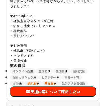
焦らず自分のペースで働きながらステップアップしてい
きましょう！
▼4つのポイント
・経験豊富なスタッフが在籍
・駅から徒歩1分の好アクセス
・昼食無料
・月1のイベント
▼お仕事例
・軽作業（袋詰めなど）
・ハンドメイド
・清掃作業
笑
の特徴
オンライン面談
空きあり
集団支援
個別支援
個別カリキュラム
ピアサポート
リモート可
IT特化
送迎あり
昼食あり
就労選択支援併設
支援内容について確認したい