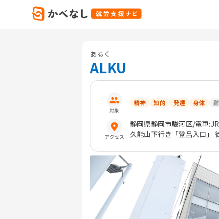
あるく
ALKU
精神
知的
発達
身体
難
対象
静岡県
静岡市駿河区
/電車:
久能山下行き「登呂入口」 
アクセス