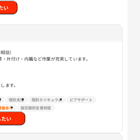
たい
要相談）
業・片付け・内職など作業が充実しています。
援します。
援
個別支援
個別カリキュラム
ピアサポート
昼食あり
就労選択支援併設
したい