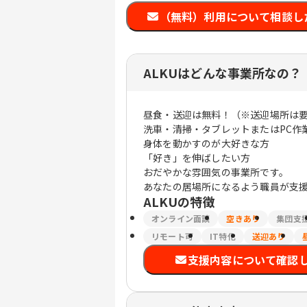
（無料）利用について相談し
ALKUはどんな事業所なの？
昼食・送迎は無料！（※送迎場所は
洗車・清掃・タブレットまたはPC作
身体を動かすのが大好きな方
「好き」を伸ばしたい方
おだやかな雰囲気の事業所です。
あなたの居場所になるよう職員が支
ALKU
の特徴
オンライン面談
空きあり
集団支
リモート可
IT特化
送迎あり
支援内容について確認