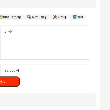
梱包・仕分け
組立・加工
その他
清掃
5～6
-
-
30,000円
たい