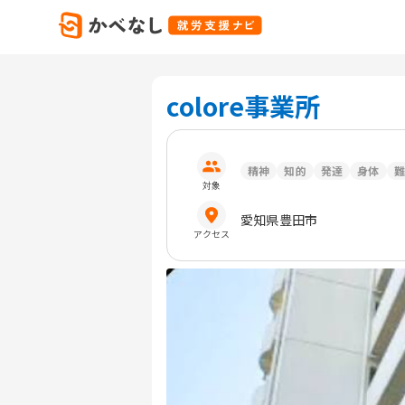
colore事業所
精神
知的
発達
身体
難
対象
愛知県
豊田市
アクセス