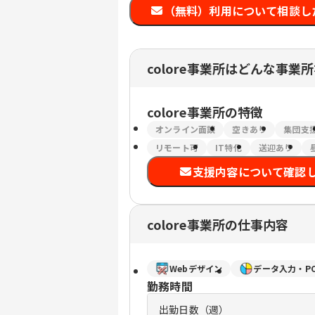
（無料）利用について相談し
colore事業所はどんな事業
colore事業所
の特徴
オンライン面談
空きあり
集団支
リモート可
IT特化
送迎あり
支援内容について確認
colore事業所の仕事内容
Webデザイン
データ入力・P
勤務時間
出勤日数（週）