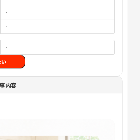
-
-
-
たい
仕事内容