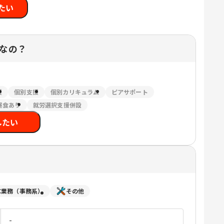
たい
所なの？
援
個別支援
個別カリキュラム
ピアサポート
昼食あり
就労選択支援併設
したい
C業務（事務系）
その他
-