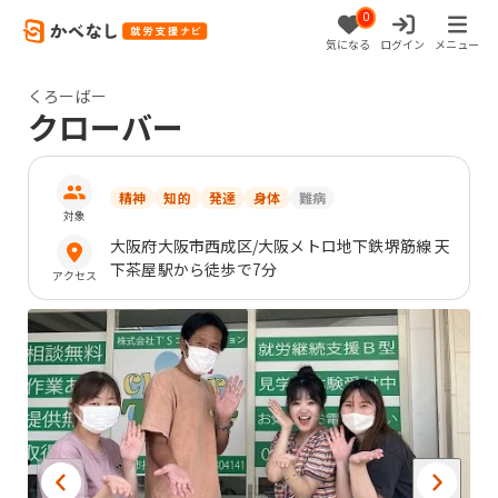
0
気になる
ログイン
メニュー
くろーばー
クローバー
精神
知的
発達
身体
難病
対象
大阪府
大阪市西成区
/大阪メトロ地下鉄堺筋線 天
下茶屋駅から徒歩で7分
アクセス