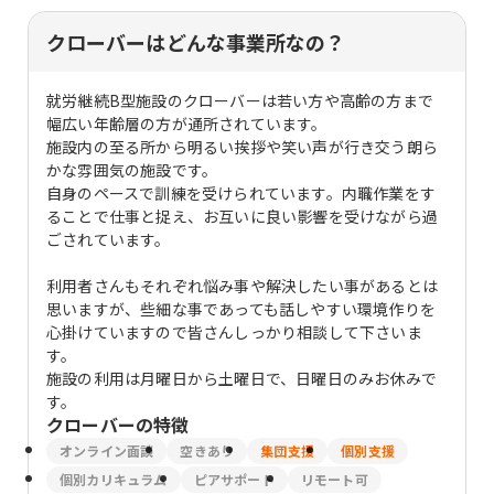
クローバーはどんな事業所なの？
就労継続B型施設のクローバーは若い方や高齢の方まで
幅広い年齢層の方が通所されています。
施設内の至る所から明るい挨拶や笑い声が行き交う朗ら
かな雰囲気の施設です。
自身のペースで訓練を受けられています。内職作業をす
ることで仕事と捉え、お互いに良い影響を受けながら過
ごされています。
利用者さんもそれぞれ悩み事や解決したい事があるとは
思いますが、些細な事であっても話しやすい環境作りを
心掛けていますので皆さんしっかり相談して下さいま
す。
施設の利用は月曜日から土曜日で、日曜日のみお休みで
す。
クローバー
の特徴
オンライン面談
空きあり
集団支援
個別支援
個別カリキュラム
ピアサポート
リモート可