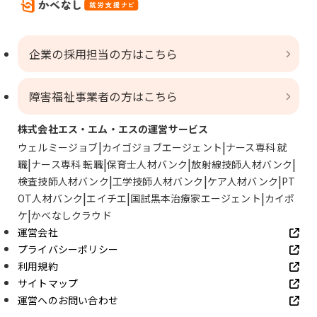
企業の採用担当の方はこちら
障害福祉事業者の方はこちら
株式会社エス・エム・エスの運営サービス
ウェルミージョブ
カイゴジョブエージェント
ナース専科 就
職
ナース専科 転職
保育士人材バンク
放射線技師人材バンク
検査技師人材バンク
工学技師人材バンク
ケア人材バンク
PT
OT人材バンク
エイチエ
国試黒本治療家エージェント
カイポ
ケ
かべなしクラウド
運営会社
プライバシーポリシー
利用規約
サイトマップ
運営へのお問い合わせ