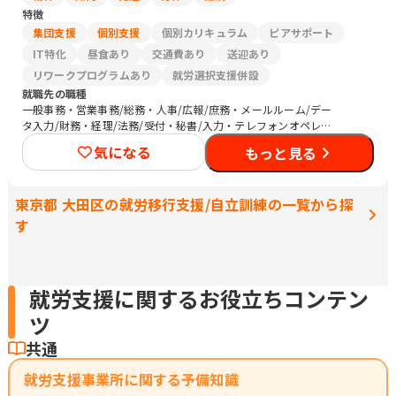
特徴
集団支援
個別支援
個別カリキュラム
ピアサポート
IT特化
昼食あり
交通費あり
送迎あり
リワークプログラムあり
就労選択支援併設
就職先の職種
一般事務・営業事務/総務・人事/広報/庶務・メールルーム/デー
タ入力/財務・経理/法務/受付・秘書/入力・テレフォンオペレー
ター/コールセンター/その他事務/梱包作業/検品/組立・組付け/
気になる
もっと見る
その他軽作業/販売スタッフ・接客/バックヤード・商品管理/その
他販売/清掃
東京都 大田区の就労移行支援/自立訓練の一覧から探
す
就労支援に関するお役立ちコンテン
ツ
共通
就労支援事業所に関する予備知識