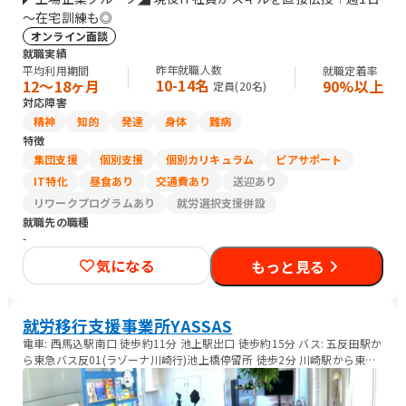
～在宅訓練も◎
オンライン面談
就職実績
昨年就職人数
平均利用期間
就職定着率
10-14名
12〜18ヶ月
90%以上
定員(
20
名)
対応障害
精神
知的
発達
身体
難病
特徴
集団支援
個別支援
個別カリキュラム
ピアサポート
IT特化
昼食あり
交通費あり
送迎あり
リワークプログラムあり
就労選択支援併設
就職先の職種
-
気になる
もっと見る
就労移行支援事業所YASSAS
電車: 西馬込駅南口 徒歩約11分 池上駅出口 徒歩約15分 バス: 五反田駅か
ら東急バス反01(ラゾーナ川崎行)池上橋停留所 徒歩2分 川崎駅から東急
バス反01(五反田駅行)池上橋停留所 徒歩2分 田園調布駅からバス蒲12(蒲
田駅行)安詳寺前停留所 徒歩4分 蒲田駅からバス蒲12(田園調布駅行)安詳