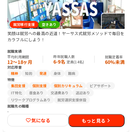
寺前停留所 徒歩4分 大森駅からバス森05(洗足池行)安詳寺前停留所 徒歩
4分 洗足池からバス森0
+
8
就労移行支援
空きあり
笑顔は就労への最高の近道！ヤーサス式就労メソッドで毎日を
カラフルにしよう！
就職実績
昨年就職人数
平均利用期間
就職定着率
6-9名
12〜18ヶ月
60%未満
定員(
14
名)
対応障害
精神
知的
発達
身体
難病
特徴
集団支援
個別支援
個別カリキュラム
ピアサポート
IT特化
昼食あり
交通費あり
送迎あり
リワークプログラムあり
就労選択支援併設
就職先の職種
-
気になる
もっと見る