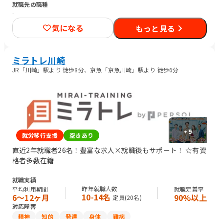
就職先の職種
-
気になる
もっと見る
ミラトレ川崎
JR「川崎」駅より 徒歩8分、京急「京急川崎」駅より 徒歩6分
+
9
就労移行支援
空きあり
直近2年就職者26名！豊富な求人×就職後もサポート！ ☆有資
格者多数在籍
就職実績
昨年就職人数
平均利用期間
就職定着率
10-14名
6〜12ヶ月
90%以上
定員(
20
名)
対応障害
精神
知的
発達
身体
難病