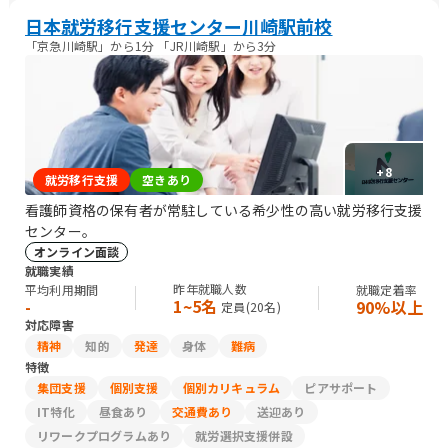
日本就労移行支援センター川崎駅前校
「京急川崎駅」から1分 「JR川崎駅」から3分
+
8
就労移行支援
空きあり
看護師資格の保有者が常駐している希少性の高い就労移行支援
センター。
オンライン面談
就職実績
昨年就職人数
平均利用期間
就職定着率
1~5名
-
90%以上
定員(
20
名)
対応障害
精神
知的
発達
身体
難病
特徴
集団支援
個別支援
個別カリキュラム
ピアサポート
IT特化
昼食あり
交通費あり
送迎あり
リワークプログラムあり
就労選択支援併設