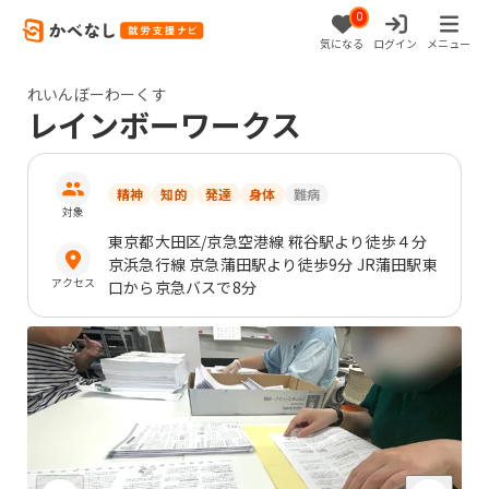
0
気になる
ログイン
メニュー
れいんぼーわーくす
レインボーワークス
精神
知的
発達
身体
難病
対象
東京都
大田区
/京急空港線 糀谷駅より徒歩４分
京浜急行線 京急蒲田駅より徒歩9分 JR蒲田駅東
アクセス
口から京急バスで8分