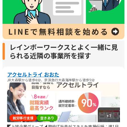
レインボーワークスとよく一緒に見
られる近隣の事業所を探す
アクセルトライ おおた
JR大森駅から徒歩6分、京浜急行大森海岸駅から徒歩5分
+
7
就労移行支援
空きあり
◤上場企業グループ◢ 現役IT社員がスキルを直接伝授╎週1日