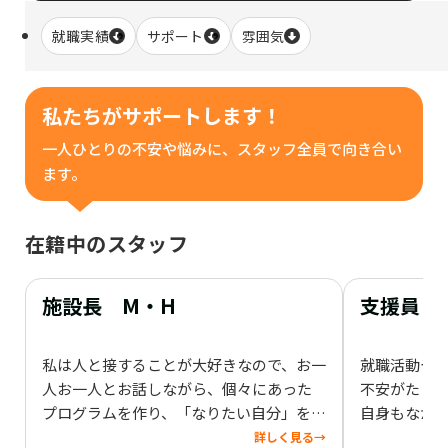
就職実績
サポート
雰囲気
私たちがサポートします！
一人ひとりの不安や悩みに、スタッフ全員で向き合い
ます。
在籍中のスタッフ
施設長 M・H
支援員 
私は人と接することが大好きなので、お一
就職活動や
人お一人とお話しながら、個々にあった
不安がたくさ
プログラムを作り、「なりたい自分」を一
自身もなか
緒に探して実現するお手伝いをしたいと
ことを話すの
詳しく見る
→