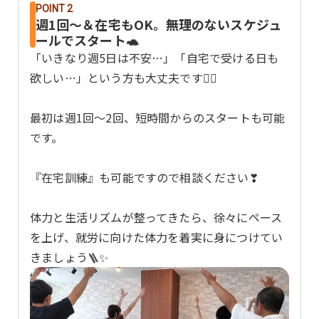
POINT 2
週1回〜＆在宅もOK。無理のないスケジュ
ールでスタート🐢
「いきなり週5日は不安…」「自宅で受ける日も
欲しい…」という方も大丈夫です🙆‍♂️
最初は週1回〜2回、短時間からのスタートも可能
です。
『在宅訓練』も可能ですので相談ください❣
体力と生活リズムが整ってきたら、徐々にペース
を上げ、就労に向けた体力を着実に身につけてい
きましょう🪜✨