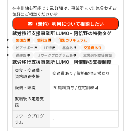
在宅訓練も可能です💻 詳細は、事業所まで‼ 気負わずお
気軽にご相談ください💛
（無料）利用について相談したい
就労移行支援事業所 LUMO+ 阿倍野
の特徴タグ
集団支援
個別支援
個別カリキュラム
ピアサポート
IT特化
昼食あり
交通費あり
送迎あり
リワークプログラムあり
就労選択支援併設
就労移行支援事業所 LUMO+ 阿倍野
の支援制度
昼食・交通費・
交通費あり / 資格取得支援あり
資格取得支援
設備・環境
PC無料貸与 / 在宅訓練可
就職後の定着支
-
援
リワークプログ
-
ラム