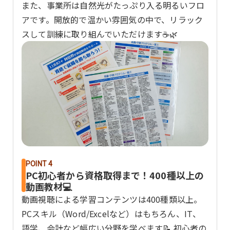
また、事業所は自然光がたっぷり入る明るいフロ
アです。開放的で温かい雰囲気の中で、リラック
スして訓練に取り組んでいただけます☕️🌿
POINT 4
PC初心者から資格取得まで！400種以上の
動画教材💻
動画視聴による学習コンテンツは400種類以上。
PCスキル（Word/Excelなど）はもちろん、IT、
語学、会計など幅広い分野を学べます📝 初心者の