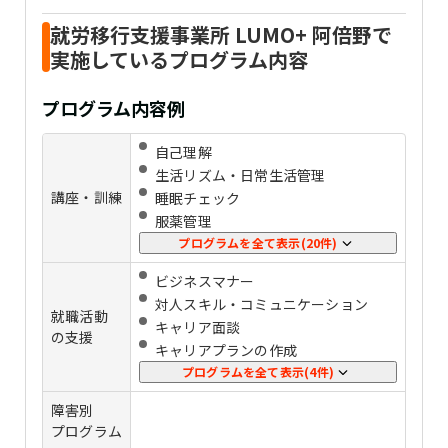
就労移行支援事業所 LUMO+ 阿倍野で
実施しているプログラム内容
プログラム内容例
自己理解
生活リズム・日常生活管理
講座・訓練
睡眠チェック
服薬管理
感情コントロール
プログラムを全て表示(20件)
ストレス管理
ビジネスマナー
パソコンの基礎スキル
対人スキル・コミュニケーション
事務スキル
就職活動
キャリア⾯談
在宅ワークスキル
の支援
キャリアプランの作成
会計・経理
応募書類添削
プログラムを全て表示(4件)
プログラミング
⾯接練習
HTML・CSS
障害別
定着支援
JavaScript
プログラム
企業実習