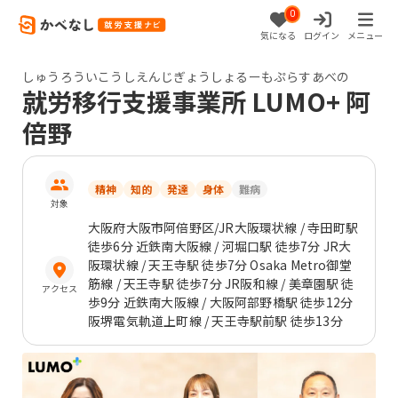
0
気になる
ログイン
メニュー
しゅうろういこうしえんじぎょうしょるーもぷらすあべの
就労移行支援事業所 LUMO+ 阿
倍野
精神
知的
発達
身体
難病
対象
大阪府
大阪市阿倍野区
/JR大阪環状線 / 寺田町駅
徒歩6分 近鉄南大阪線 / 河堀口駅 徒歩7分 JR大
阪環状線 / 天王寺駅 徒歩7分 Osaka Metro御堂
筋線 / 天王寺駅 徒歩7分 JR阪和線 / 美章園駅 徒
アクセス
歩9分 近鉄南大阪線 / 大阪阿部野橋駅 徒歩12分
阪堺電気軌道上町線 / 天王寺駅前駅 徒歩13分