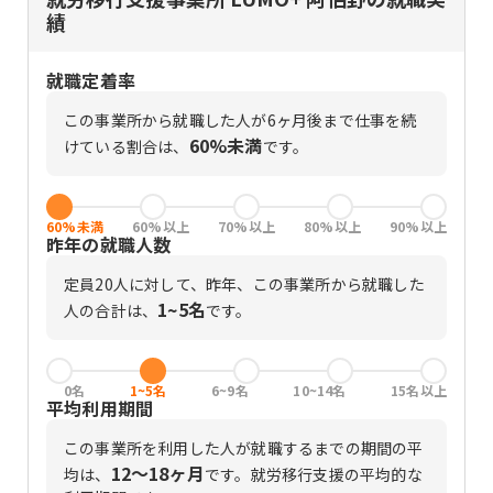
績
就職定着率
この事業所から就職した人が6ヶ月後まで仕事を続
60%未満
けている割合は、
です。
60%未満
60%以上
70%以上
80%以上
90%以上
昨年の就職人数
定員
20
人に対して、昨年、この事業所から就職した
1~5名
人の合計は、
です。
0名
1~5名
6~9名
10~14名
15名以上
平均利用期間
この事業所を利用した人が就職するまでの期間の平
12〜18ヶ月
均は、
です。
就労移行支援の平均的な