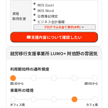
マーケティング
MOS Excel
Photoshop
MOS Word
介護福祉
資格
日商簿記検定
運動・ストレッチ
取得支援
ビジネス会計基礎
SST（対人関係や社会生活に必要なス
給与計算検定
プログラムを全て表示(6件)
キルを身に付ける訓練）
TOEIC
認知行動療法
支援内容について確認したい
ITパスポート
タスク・時間管理
秘書検定
傾聴力
FP技能士
他者理解
就労移行支援事業所 LUMO+ 阿倍野の雰囲気
その他資格
体力づくり
趣味発掘
利用開始時の通所頻度
週1日から
週5日から
事業所の環境
オフィス風
カフェ風