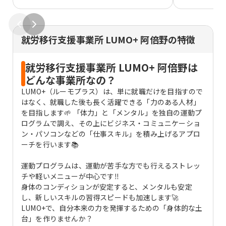
思っています。 焦らず一歩踏み出してみ
安に感じる
ませんか？ まずはLUMO＋阿倍野に会い
していきまし
に来てください。
なく、好き
就労移行支援事業所 LUMO+ 阿倍野の特徴
しましょう
就労移行支援事業所 LUMO+ 阿倍野は
どんな事業所なの？
LUMO+（ルーモプラス）は、単に就職だけを目指すので
はなく、就職した後も長く活躍できる「力のある人材」
を目指します🌱 「体力」と「メンタル」を独自の運動プ
ログラムで調え、その上にビジネス・コミュニケーショ
ン・パソコンなどの「仕事スキル」を積み上げるアプロ
ーチを行います📚
運動プログラムは、運動が苦手な方でも行えるストレッ
チや軽いメニューが中心です‼
身体のコンディションが安定すると、メンタルも安定
し、新しいスキルの習得スピードも加速します🚀
LUMO+で、自分本来の力を発揮するための「身体的な土
台」を作りませんか？