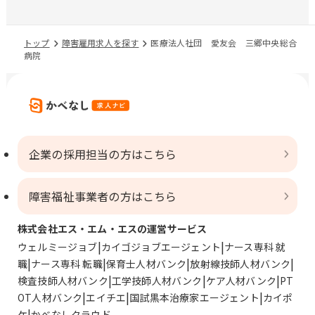
トップ
障害雇用求人を探す
医療法人社団 愛友会 三郷中央総合
病院
企業の採用担当の方はこちら
障害福祉事業者の方はこちら
株式会社エス・エム・エスの運営サービス
ウェルミージョブ
カイゴジョブエージェント
ナース専科 就
職
ナース専科 転職
保育士人材バンク
放射線技師人材バンク
検査技師人材バンク
工学技師人材バンク
ケア人材バンク
PT
OT人材バンク
エイチエ
国試黒本治療家エージェント
カイポ
ケ
かべなしクラウド