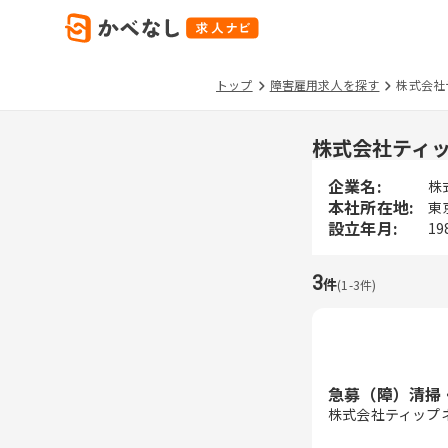
トップ
障害雇用求人を探す
株式会社
株式会社ティ
企業名:
株
本社所在地:
東
設立年月:
19
3
件
(
1
-
3
件)
急募（障）清掃
株式会社ティップ