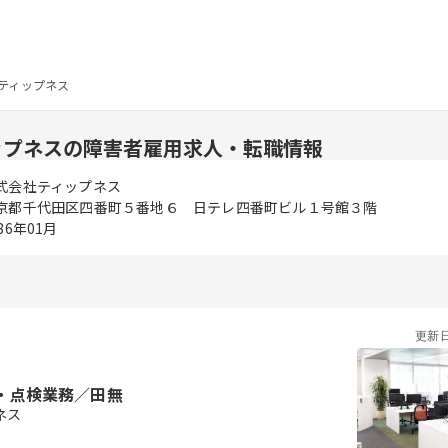
ティップネス
ップネスの障害者雇用求人・転職情報
式会社ティップネス
京都千代田区四番町５番地６ 日テレ四番町ビル１号館３階
86年01月
更新
・点検業務／田無
ネス