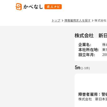
トップ
障害雇用求人を探す
株式会杜
株式会杜 新
企業名:
株
本社所在地:
東
設立年月:
20
5
件
(
1
-
5
件)
障害者雇用：警
株式会杜 新日本