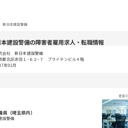
 新日本建設警備
日本建設警備の障害者雇用求人・転職情報
式会杜 新日本建設警備
京都北区赤羽１−６２−７ ブライテンビル４階
07年01月
更新
備員（埼玉県内）
建設警備