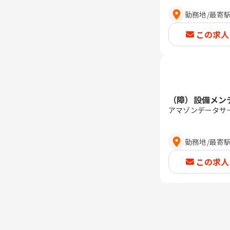
勤務地
/
最寄
この求人
（障）設備メン
アマゾンデータサ
勤務地
/
最寄
この求人