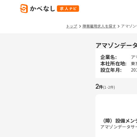
トップ
障害雇用求人を探す
アマゾン
アマゾンデー
企業名:
ア
本社所在地:
東
設立年月:
20
2
件
(
1
-
2
件)
（障）設備メン
アマゾンデータサ