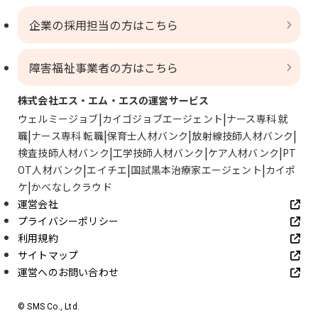
企業の採用担当の方はこちら
障害福祉事業者の方はこちら
株式会社エス・エム・エスの運営サービス
ウェルミージョブ
カイゴジョブエージェント
ナース専科 就
職
ナース専科 転職
保育士人材バンク
放射線技師人材バンク
検査技師人材バンク
工学技師人材バンク
ケア人材バンク
PT
OT人材バンク
エイチエ
国試黒本治療家エージェント
カイポ
ケ
かべなしクラウド
運営会社
プライバシーポリシー
利用規約
サイトマップ
運営へのお問い合わせ
© SMS Co., Ltd.