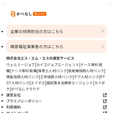
企業の採用担当の方はこちら
障害福祉事業者の方はこちら
株式会社エス・エム・エスの運営サービス
ウェルミージョブ
カイゴジョブエージェント
ナース専科 就
職
ナース専科 転職
保育士人材バンク
放射線技師人材バンク
検査技師人材バンク
工学技師人材バンク
ケア人材バンク
PT
OT人材バンク
エイチエ
国試黒本治療家エージェント
カイポ
ケ
かべなしクラウド
運営会社
プライバシーポリシー
利用規約