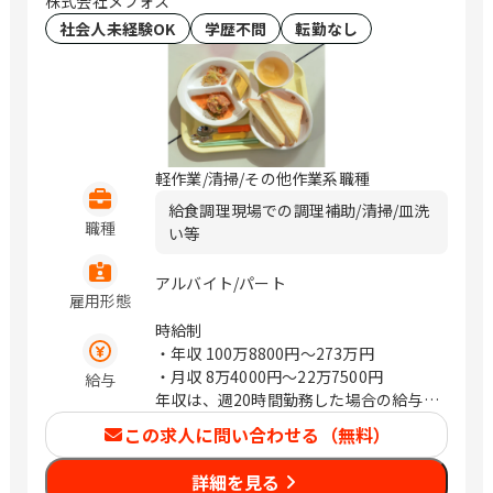
株式会社メフォス
社会人未経験OK
学歴不問
転勤なし
軽作業/清掃/その他作業系職種
給食調理現場での調理補助/清掃/皿洗
職種
い等
アルバイト/パート
雇用形態
時給制
・年収
100万8800円〜273万円
・月収
8万4000円〜22万7500円
給与
年収は、週20時間勤務した場合の給与で
す。
この求人に問い合わせる（無料）
月給は、年収を12ヵ月で割った目安金額
になります。
詳細を見る
時給970~1,400円