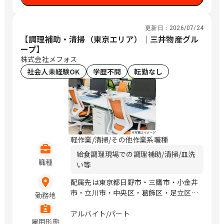
更新日：
2026/07/24
【調理補助・清掃（東京エリア）｜三井物産グル
ープ】
株式会社メフォス
社会人未経験OK
学歴不問
転勤なし
軽作業/清掃/その他作業系職種
給食調理現場での調理補助/清掃/皿洗
職種
い等
配属先は東京都日野市・三鷹市・小金井
市・立川市・中央区・葛飾区・足立区・
勤務地
文京区・北区・豊島区・練馬区・品川区
となります。
アルバイト/パート
雇用形態