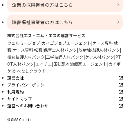
企業の採用担当の方はこちら
障害福祉事業者の方はこちら
株式会社エス・エム・エスの運営サービス
ウェルミージョブ
カイゴジョブエージェント
ナース専科 就
職
ナース専科 転職
保育士人材バンク
放射線技師人材バンク
検査技師人材バンク
工学技師人材バンク
ケア人材バンク
PT
OT人材バンク
エイチエ
国試黒本治療家エージェント
カイポ
ケ
かべなしクラウド
運営会社
プライバシーポリシー
利用規約
サイトマップ
運営へのお問い合わせ
© SMS Co., Ltd.