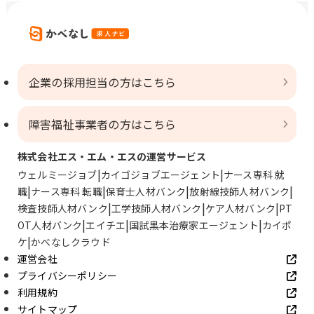
企業の採用担当の方はこちら
障害福祉事業者の方はこちら
株式会社エス・エム・エスの運営サービス
ウェルミージョブ
カイゴジョブエージェント
ナース専科 就
職
ナース専科 転職
保育士人材バンク
放射線技師人材バンク
検査技師人材バンク
工学技師人材バンク
ケア人材バンク
PT
OT人材バンク
エイチエ
国試黒本治療家エージェント
カイポ
ケ
かべなしクラウド
運営会社
プライバシーポリシー
利用規約
サイトマップ