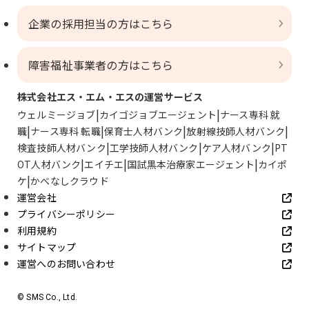
企業の採用担当の方はこちら
障害福祉事業者の方はこちら
株式会社エス・エム・エスの運営サービス
ウェルミージョブ
カイゴジョブエージェント
ナース専科 就
職
ナース専科 転職
保育士人材バンク
放射線技師人材バンク
検査技師人材バンク
工学技師人材バンク
ケア人材バンク
PT
OT人材バンク
エイチエ
国試黒本治療家エージェント
カイポ
ケ
かべなしクラウド
運営会社
プライバシーポリシー
利用規約
サイトマップ
運営へのお問い合わせ
© SMS Co., Ltd.