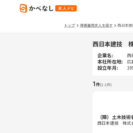
トップ
障害雇用求人を探す
西日本建
西日本建技 
企業名:
西
本社所在地:
広
設立年月:
19
1
件
(
1
-
1
件)
（障）土木技術
西日本建技 株式