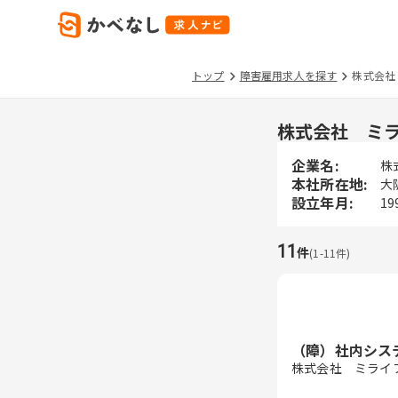
トップ
障害雇用求人を探す
株式会社
株式会社 ミ
企業名:
株
本社所在地:
大
設立年月:
19
11
件
(
1
-
11
件)
（障）社内シス
株式会社 ミライ