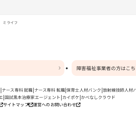
 ミライフ
障害福祉事業者の方はこち
ト
ナース専科 就職
ナース専科 転職
保育士人材バンク
放射線技師人材
エ
国試黒本治療家エージェント
カイポケ
かべなしクラウド
サイトマップ
運営へのお問い合わせ