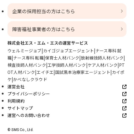
企業の採用担当の方はこちら
障害福祉事業者の方はこちら
株式会社エス・エム・エスの運営サービス
ウェルミージョブ
カイゴジョブエージェント
ナース専科 就
職
ナース専科 転職
保育士人材バンク
放射線技師人材バンク
検査技師人材バンク
工学技師人材バンク
ケア人材バンク
PT
OT人材バンク
エイチエ
国試黒本治療家エージェント
カイポ
ケ
かべなしクラウド
運営会社
プライバシーポリシー
利用規約
サイトマップ
運営へのお問い合わせ
© SMS Co., Ltd.