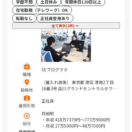
学歴不問
土日休み
年間休日120日以上
在宅勤務（テレワーク）OK
転勤なし
正社員登用あり
全て表示(2件)
SEプログラマ
職種
（雇入れ直後） 東京都 港区 港南2丁目
16番3号 品川グランドセントラルタワー
勤務地
23階 大阪府 大阪市北区 小松原町2番4号
大阪富国生命ビル 25F 愛知県 名古屋市
正社員
雇用形態
中区 栄4丁目2番29号 名古屋広小路プレ
イス 10F 福岡県 福岡市博多区 博多駅東
月給制
1丁目13番6号 いちご博多イーストビル
・年収
418万7379円〜773万9000円
給与
6F （変更の範囲）会社の定める業務 /
・月収
27万5000円〜48万7000円
品川、梅田、栄、博多